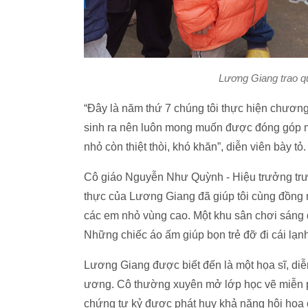
Lương Giang trao q
“Đây là năm thứ 7 chúng tôi thực hiện chương 
sinh ra nên luôn mong muốn được đóng góp m
nhỏ còn thiệt thòi, khó khăn”, diễn viên bày tỏ.
Cô giáo Nguyễn Như Quỳnh - Hiệu trưởng trư
thực của Lương Giang đã giúp tôi cùng đồng ng
các em nhỏ vùng cao. Một khu sân chơi sáng 
Những chiếc áo ấm giúp bọn trẻ đỡ đi cái lạ
Lương Giang được biết đến là một họa sĩ, diễ
ương. Cô thường xuyên mở lớp học vẽ miễn ph
chứng tự kỷ được phát huy khả năng hội họa 