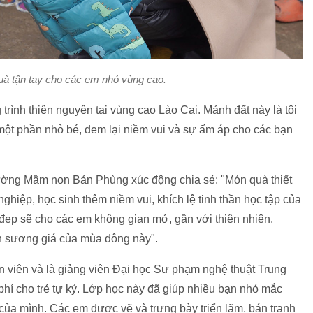
uà tận tay cho các em nhỏ vùng cao.
trình thiện nguyện tại vùng cao Lào Cai. Mảnh đất này là tôi
ột phần nhỏ bé, đem lại niềm vui và sự ấm áp cho các bạn
ờng Mầm non Bản Phùng xúc động chia sẻ: "Món quà thiết
hiệp, học sinh thêm niềm vui, khích lệ tinh thần học tập của
đẹp sẽ cho các em không gian mở, gần với thiên nhiên.
nh sương giá của mùa đông này".
n viên và là giảng viên Đại học Sư phạm nghệ thuật Trung
í cho trẻ tự kỷ. Lớp học này đã giúp nhiều bạn nhỏ mắc
của mình. Các em được vẽ và trưng bày triển lãm, bán tranh