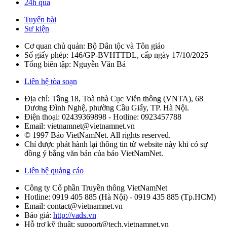
24h qua
Tuyến bài
Sự kiện
Cơ quan chủ quản: Bộ Dân tộc và Tôn giáo
Số giấy phép: 146/GP-BVHTTDL, cấp ngày 17/10/2025
Tổng biên tập: Nguyễn Văn Bá
Liên hệ tòa soạn
Địa chỉ: Tầng 18, Toà nhà Cục Viễn thông (VNTA), 68
Dương Đình Nghệ, phường Cầu Giấy, TP. Hà Nội.
Điện thoại:
02439369898
- Hotline:
0923457788
Email: vietnamnet@vietnamnet.vn
© 1997 Báo VietNamNet. All rights reserved.
Chỉ được phát hành lại thông tin từ website này khi có sự
đồng ý bằng văn bản của báo VietNamNet.
Liên hệ quảng cáo
Công ty Cổ phần Truyền thông VietNamNet
Hotline:
0919 405 885 (Hà Nội)
-
0919 435 885 (Tp.HCM)
Email: contact@vietnamnet.vn
Báo giá:
http://vads.vn
Hỗ trợ kỹ thuật: support@tech.vietnamnet.vn