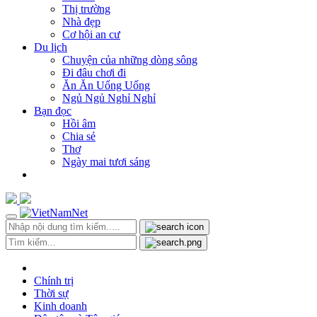
Thị trường
Nhà đẹp
Cơ hội an cư
Du lịch
Chuyện của những dòng sông
Đi đâu chơi đi
Ăn Ăn Uống Uống
Ngủ Ngủ Nghỉ Nghỉ
Bạn đọc
Hồi âm
Chia sẻ
Thơ
Ngày mai tươi sáng
Chính trị
Thời sự
Kinh doanh