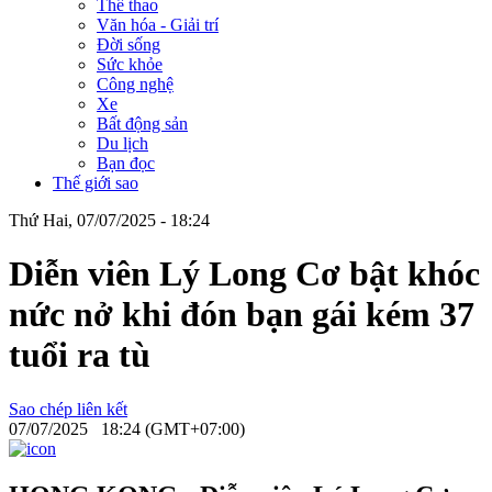
Thể thao
Văn hóa - Giải trí
Đời sống
Sức khỏe
Công nghệ
Xe
Bất động sản
Du lịch
Bạn đọc
Thế giới sao
Thứ Hai, 07/07/2025 - 18:24
Diễn viên Lý Long Cơ bật khóc
nức nở khi đón bạn gái kém 37
tuổi ra tù
Sao chép liên kết
07/07/2025 18:24 (GMT+07:00)