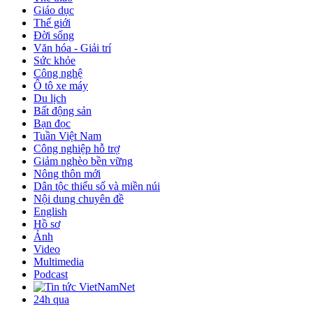
Giáo dục
Thế giới
Đời sống
Văn hóa - Giải trí
Sức khỏe
Công nghệ
Ô tô xe máy
Du lịch
Bất động sản
Bạn đọc
Tuần Việt Nam
Công nghiệp hỗ trợ
Giảm nghèo bền vững
Nông thôn mới
Dân tộc thiểu số và miền núi
Nội dung chuyên đề
English
Hồ sơ
Ảnh
Video
Multimedia
Podcast
24h qua