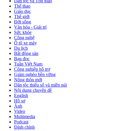
Dân tộc và Tôn giáo
Thể thao
Giáo dục
Thế giới
Đời sống
Văn hóa - Giải trí
Sức khỏe
Công nghệ
Ô tô xe máy
Du lịch
Bất động sản
Bạn đọc
Tuần Việt Nam
Công nghiệp hỗ trợ
Giảm nghèo bền vững
Nông thôn mới
Dân tộc thiểu số và miền núi
Nội dung chuyên đề
English
Hồ sơ
Ảnh
Video
Multimedia
Podcast
Đính chính