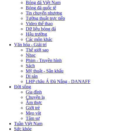
Bóng đá Việt Nam
Bóng đá quốc tế
Tin chuyển nhượng
Tường thuật trực tiếp
Video thể thao
Dữ liệu bóng đá
Hậu trường
Các môn khác
Văn hóa - Giải trí
Thế giới sao
Nhạc
Phim - Truyền hình
Sách
Mỹ thuật - Sân khấu
Di sản
LHP châu Á Đà Nẵng - DANAFF
Đời sống
Gia đình
Chuyện lạ
Ẩm thực
Giới trẻ
Mẹo vặt
Tâm sự
Tuần Việt Nam
Sức khỏe