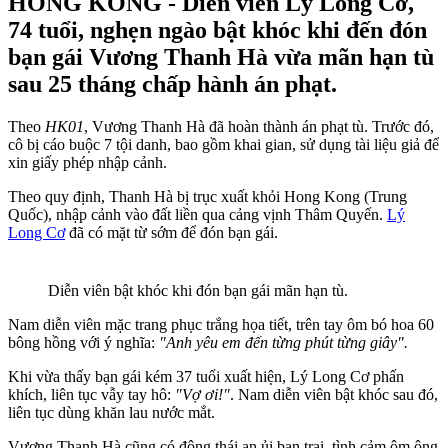
HONG KONG - Diễn viên Lý Long Cơ,
74 tuổi, nghẹn ngào bật khóc khi đến đón
bạn gái Vương Thanh Hà vừa mãn hạn tù
sau 25 tháng chấp hành án phạt.
Theo
HK01
, Vương Thanh Hà đã hoàn thành án phạt tù. Trước đó,
cô bị cáo buộc 7 tội danh, bao gồm khai gian, sử dụng tài liệu giả để
xin giấy phép nhập cảnh.
Theo quy định, Thanh Hà bị trục xuất khỏi Hong Kong (Trung
Quốc), nhập cảnh vào đất liền qua cảng vịnh Thâm Quyến.
Lý
Long Cơ
đã có mặt từ sớm để đón bạn gái.
Diễn viên bật khóc khi đón bạn gái mãn hạn tù.
Nam diễn viên mặc trang phục trắng họa tiết, trên tay ôm bó hoa 60
bông hồng với ý nghĩa:
"Anh yêu em đến từng phút từng giây".
Khi vừa thấy bạn gái kém 37 tuổi xuất hiện, Lý Long Cơ phấn
khích, liên tục vẫy tay hô:
"Vợ ơi!"
. Nam diễn viên bật khóc sau đó,
liên tục dùng khăn lau nước mắt.
Vương Thanh Hà cũng có động thái an ủi bạn trai, tình cảm ôm ông