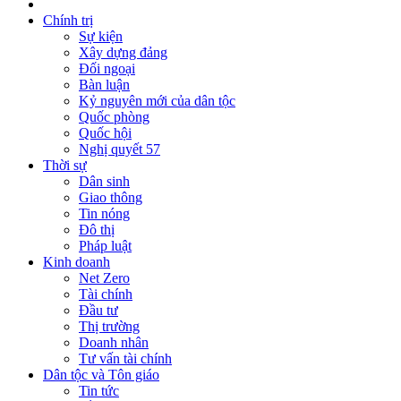
Chính trị
Sự kiện
Xây dựng đảng
Đối ngoại
Bàn luận
Kỷ nguyên mới của dân tộc
Quốc phòng
Quốc hội
Nghị quyết 57
Thời sự
Dân sinh
Giao thông
Tin nóng
Đô thị
Pháp luật
Kinh doanh
Net Zero
Tài chính
Đầu tư
Thị trường
Doanh nhân
Tư vấn tài chính
Dân tộc và Tôn giáo
Tin tức