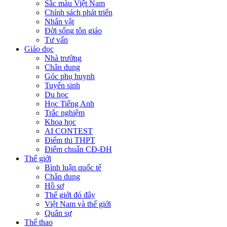
Sắc màu Việt Nam
Chính sách phát triển
Nhân vật
Đời sống tôn giáo
Tư vấn
Giáo dục
Nhà trường
Chân dung
Góc phụ huynh
Tuyển sinh
Du học
Học Tiếng Anh
Trắc nghiệm
Khoa học
AI CONTEST
Điểm thi THPT
Điểm chuẩn CĐ-ĐH
Thế giới
Bình luận quốc tế
Chân dung
Hồ sơ
Thế giới đó đây
Việt Nam và thế giới
Quân sự
Thể thao