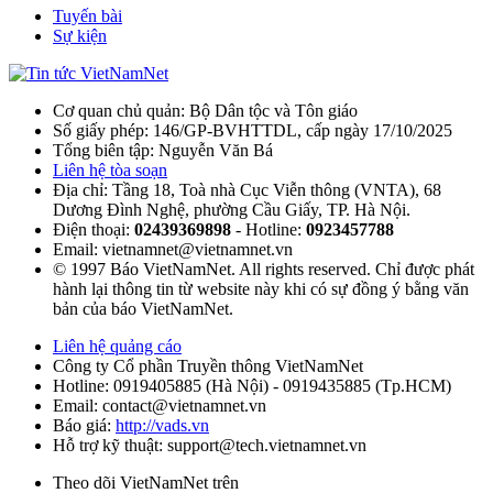
Tuyến bài
Sự kiện
Cơ quan chủ quản: Bộ Dân tộc và Tôn giáo
Số giấy phép: 146/GP-BVHTTDL, cấp ngày 17/10/2025
Tổng biên tập: Nguyễn Văn Bá
Liên hệ tòa soạn
Địa chỉ: Tầng 18, Toà nhà Cục Viễn thông (VNTA), 68
Dương Đình Nghệ, phường Cầu Giấy, TP. Hà Nội.
Điện thoại:
02439369898
- Hotline:
0923457788
Email: vietnamnet@vietnamnet.vn
© 1997 Báo VietNamNet. All rights reserved. Chỉ được phát
hành lại thông tin từ website này khi có sự đồng ý bằng văn
bản của báo VietNamNet.
Liên hệ quảng cáo
Công ty Cổ phần Truyền thông VietNamNet
Hotline:
0919405885 (Hà Nội)
-
0919435885 (Tp.HCM)
Email: contact@vietnamnet.vn
Báo giá:
http://vads.vn
Hỗ trợ kỹ thuật: support@tech.vietnamnet.vn
Theo dõi VietNamNet trên