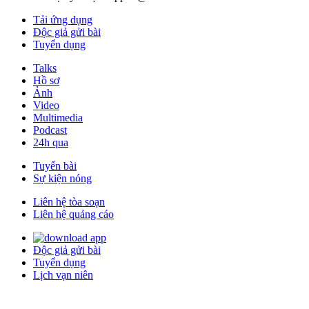
Tải ứng dụng
Độc giả gửi bài
Tuyển dụng
Talks
Hồ sơ
Ảnh
Video
Multimedia
Podcast
24h qua
Tuyến bài
Sự kiện nóng
Liên hệ tòa soạn
Liên hệ quảng cáo
Độc giả gửi bài
Tuyển dụng
Lịch vạn niên