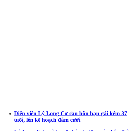
Diễn viên Lý Long Cơ cầu hôn bạn gái kém 37
tuổi, lên kế hoạch đám cưới