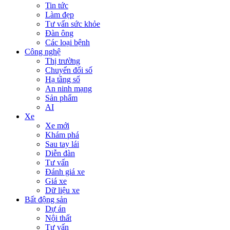
Tin tức
Làm đẹp
Tư vấn sức khỏe
Đàn ông
Các loại bệnh
Công nghệ
Thị trường
Chuyển đổi số
Hạ tầng số
An ninh mạng
Sản phẩm
AI
Xe
Xe mới
Khám phá
Sau tay lái
Diễn đàn
Tư vấn
Đánh giá xe
Giá xe
Dữ liệu xe
Bất động sản
Dự án
Nội thất
Tư vấn