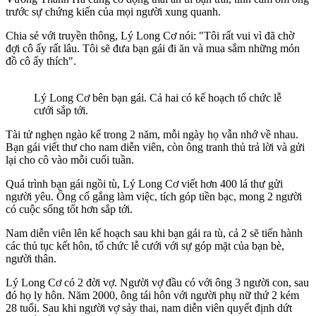
trước sự chứng kiến của mọi người xung quanh.
Chia sẻ với truyền thông, Lý Long Cơ nói: "Tôi rất vui vì đã chờ
đợi cô ấy rất lâu. Tôi sẽ đưa bạn gái đi ăn và mua sắm những món
đồ cô ấy thích".
Lý Long Cơ bên bạn gái. Cả hai có kế hoạch tổ chức lễ
cưới sắp tới.
Tài tử nghẹn ngào kể trong 2 năm, mỗi ngày họ vẫn nhớ về nhau.
Bạn gái viết thư cho nam diễn viên, còn ông tranh thủ trả lời và gửi
lại cho cô vào mỗi cuối tuần.
Quá trình bạn gái ngồi tù, Lý Long Cơ viết hơn 400 lá thư gửi
người yêu. Ông cố gắng làm việc, tích góp tiền bạc, mong 2 người
có cuộc sống tốt hơn sắp tới.
Nam diễn viên lên kế hoạch sau khi bạn gái ra tù, cả 2 sẽ tiến hành
các thủ tục kết hôn, tổ chức lễ cưới với sự góp mặt của bạn bè,
người thân.
Lý Long Cơ có 2 đời vợ. Người vợ đầu có với ông 3 người con, sau
đó họ ly hôn. Năm 2000, ông tái hôn với người phụ nữ thứ 2 kém
28 tuổi. Sau khi người vợ sảy thai, nam diễn viên quyết định dứt