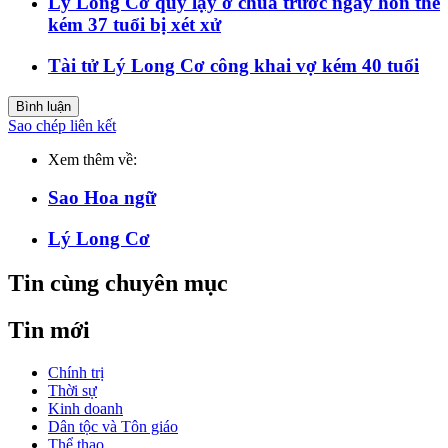
Lý Long Cơ quỳ lạy ở chùa trước ngày hôn thê
kém 37 tuổi bị xét xử
Tài tử Lý Long Cơ công khai vợ kém 40 tuổi
Bình luận
Sao chép liên kết
Xem thêm về:
Sao Hoa ngữ
Lý Long Cơ
Tin cùng chuyên mục
Tin mới
Chính trị
Thời sự
Kinh doanh
Dân tộc và Tôn giáo
Thể thao