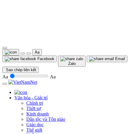
Aa
Facebook
Email
Zalo
Sao chép liên kết
Aa
Aa
Văn hóa - Giải trí
Chính trị
Thời sự
Kinh doanh
Dân tộc và Tôn giáo
Giáo dục
Thế giới