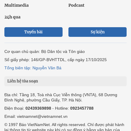
Multimedia
Podcast
24h qua
Tuyến bài
Sự kiện
Cơ quan chủ quản: Bộ Dân tộc và Tôn giáo
Số giấy phép: 146/GP-BVHTTDL, cấp ngày 17/10/2025
Tổng biên tập: Nguyễn Văn Bá
Liên hệ tòa soạn
Địa chỉ: Tầng 18, Toà nhà Cục Viễn thông (VNTA), 68 Dương
Đình Nghệ, phường Cầu Giấy, TP. Hà Nội.
Điện thoại:
02439369898
- Hotline:
0923457788
Email: vietnamnet@vietnamnet.vn
© 1997 Báo VietNamNet. All rights reserved. Chỉ được phát hành
lại thông tin từ website này khi có sự đồng ý bằng văn bản của