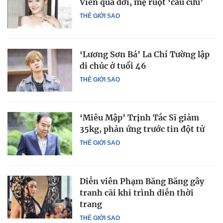
Viên qua đời, mẹ ruột ‘cầu cứu’
THẾ GIỚI SAO
‘Lương Sơn Bá’ La Chí Tường lập
di chúc ở tuổi 46
THẾ GIỚI SAO
‘Miêu Mập’ Trịnh Tắc Sĩ giảm
35kg, phản ứng trước tin đột tử
THẾ GIỚI SAO
Diễn viên Phạm Băng Băng gây
tranh cãi khi trình diễn thời
trang
THẾ GIỚI SAO