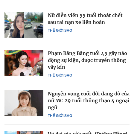
Nữ diễn viên 55 tuổi thoát chết
sau tai nạn xe liên hoàn
THẾ GIỚI SAO
Phạm Băng Băng tuổi 45 gây náo
động sự kiện, được truyền thông
vây kín
THẾ GIỚI SAO
Nguyện vọng cuối đời dang dở của
nữ MC 29 tuổi thông thạo 4 ngoại
ngữ
THẾ GIỚI SAO
Vợ đại gia vừa mất, ‘Đường Tăng’