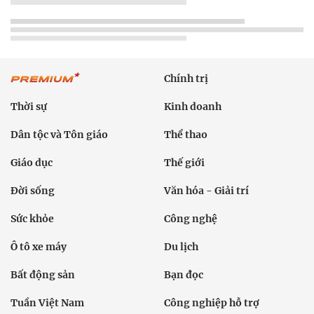
Chính trị
Thời sự
Kinh doanh
Dân tộc và Tôn giáo
Thể thao
Giáo dục
Thế giới
Đời sống
Văn hóa - Giải trí
Sức khỏe
Công nghệ
Ô tô xe máy
Du lịch
Bất động sản
Bạn đọc
Tuần Việt Nam
Công nghiệp hỗ trợ