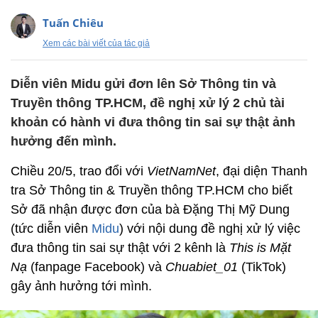
Tuấn Chiêu
Xem các bài viết của tác giả
Diễn viên Midu gửi đơn lên Sở Thông tin và
Truyền thông TP.HCM, đề nghị xử lý 2 chủ tài
khoản có hành vi đưa thông tin sai sự thật ảnh
hưởng đến mình.
Chiều 20/5, trao đổi với
VietNamNet
, đại diện Thanh
tra Sở Thông tin & Truyền thông TP.HCM cho biết
Sở đã nhận được đơn của bà Đặng Thị Mỹ Dung
(tức diễn viên
Midu
) với nội dung đề nghị xử lý việc
đưa thông tin sai sự thật với 2 kênh là
This is Mặt
Nạ
(fanpage Facebook) và
Chuabiet_01
(TikTok)
gây ảnh hưởng tới mình.