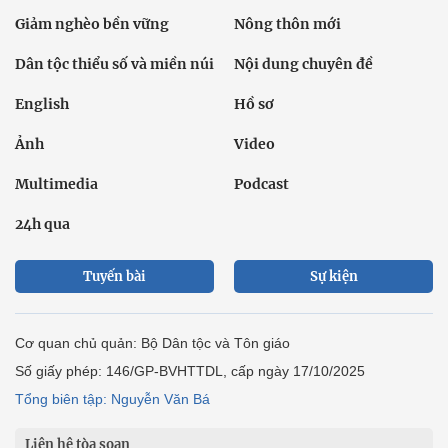
Giảm nghèo bền vững
Nông thôn mới
Dân tộc thiểu số và miền núi
Nội dung chuyên đề
English
Hồ sơ
Ảnh
Video
Multimedia
Podcast
24h qua
Tuyến bài
Sự kiện
Cơ quan chủ quản: Bộ Dân tộc và Tôn giáo
Số giấy phép: 146/GP-BVHTTDL, cấp ngày 17/10/2025
Tổng biên tập: Nguyễn Văn Bá
Liên hệ tòa soạn