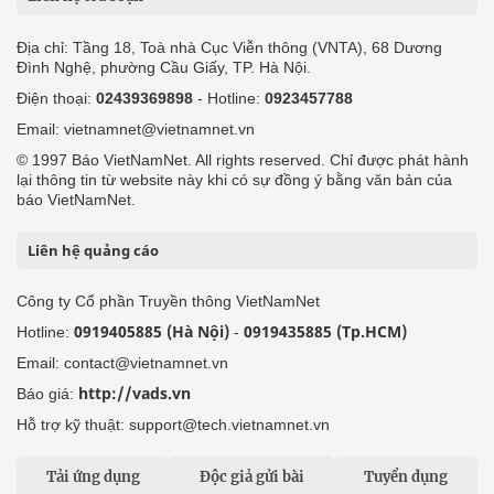
Địa chỉ: Tầng 18, Toà nhà Cục Viễn thông (VNTA), 68 Dương
Đình Nghệ, phường Cầu Giấy, TP. Hà Nội.
Điện thoại:
02439369898
- Hotline:
0923457788
Email: vietnamnet@vietnamnet.vn
© 1997 Báo VietNamNet. All rights reserved. Chỉ được phát hành
lại thông tin từ website này khi có sự đồng ý bằng văn bản của
báo VietNamNet.
Liên hệ quảng cáo
Công ty Cổ phần Truyền thông VietNamNet
0919405885 (Hà Nội)
0919435885 (Tp.HCM)
Hotline:
-
Email: contact@vietnamnet.vn
http://vads.vn
Báo giá:
Hỗ trợ kỹ thuật: support@tech.vietnamnet.vn
Tải ứng dụng
Độc giả gửi bài
Tuyển dụng