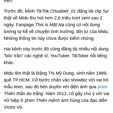
viên.
Trước đó, kênh TikTok
Chuabiet_01
đăng tải clip
Sự
thật về Midu
thu hút hơn 2,6 triệu lượt xem sau 2
ngày. Fanpage
This is Mặt Nạ
cũng có nội dung
tương tự kể về chuyện tình trường, đời tư của Midu.
Những thông tin này chưa được kiểm chứng.
Hai kênh này trước đó cũng đăng tải nhiều nội dung
"bóc trần" các nghệ sĩ, YouTuber, TikToker nổi tiếng
khác.
Midu tên thật là Đặng Thị Mỹ Dung, sinh năm 1989,
quê TP.HCM. Cô bước chân vào showbiz với vai trò
mẫu teen, sau đó bén duyên với điện ảnh qua
phim
Thiên thần áo trắng
. Năm 2012, cô gây chú ý với vai
nữ hiệp ở phim
Thiên mệnh anh hùng
của đạo diễn
Victor Vũ.