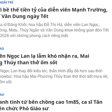
GIẢI TRÍ
i bề thế tiền tỷ của diễn viên Mạnh Trường,
ĩ Vân Dung ngày Tết
ca sĩ Đăng Khôi, hoa hậu Đỗ Thị Hà, diễn viên Lan Ngọc,
ờng, Midu, Thúy Ngân và Vân Dung khoe không gian đón Tết
2026 với những phong cách riêng biệt.
SAO
iên Ngọc Lan lạ lẫm khó nhận ra, Mai
 Thúy than thở ốm sốt
 Ngọc Lan thay đổi kiểu tóc, thân hình đẫy đà hơn sau thời
showbiz. Hoa hậu Mai Phương Thúy than thở thời tiết mưa rét,
ốm sốt.
SAO
anh tình tứ bên chồng cao 1m85, ca sĩ Tân
ên chức Phó Giáo sư