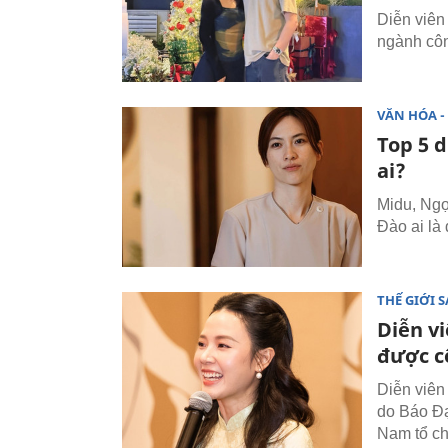
Diễn viên
ngành côn
VĂN HÓA - 
Top 5 
ai?
Midu, Ng
Đào ai là
THẾ GIỚI 
Diễn vi
được c
Diễn viên
do Báo Đạ
Nam tổ c