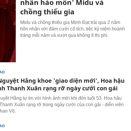
nhân hào môn' Midu và
chồng thiếu gia
Midu và chồng thiếu gia Minh Đạt trải qua 2 năm
hôn nhân với đám cưới cổ tích, tiệc kỷ niệm hoành
tráng mỗi năm và vượt qua không ít thị phi.
SAO
guyệt Hằng khoe 'giao diện mới', Hoa hậu
nh Thanh Xuân rạng rỡ ngày cưới con gái
ệt Hằng tự tin với hình ảnh mới khi đón tuổi 53. Hoa hậu
Thanh Xuân rạng rỡ trong ngày cưới của con gái - diễn viên
han Võ.
SAO