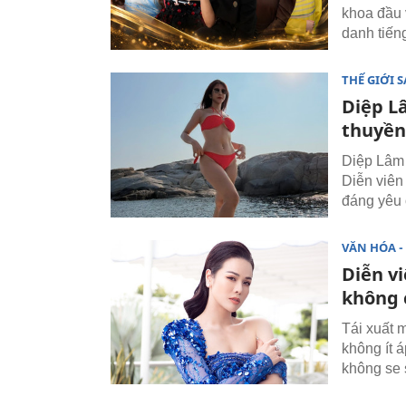
khoa đầu 
danh tiến
THẾ GIỚI 
Diệp L
thuyền
Diệp Lâm 
Diễn viên
đáng yêu 
VĂN HÓA - 
Diễn vi
không 
Tái xuất 
không ít 
không se 