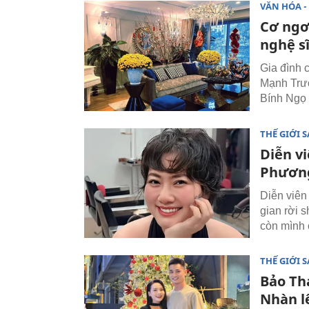
VĂN HÓA - 
Cơ ngơ
nghệ s
Gia đình 
Mạnh Trư
Bính Ngọ 
THẾ GIỚI 
Diễn v
Phương
Diễn viên
gian rời 
còn mình 
THẾ GIỚI 
Bảo Th
Nhàn l