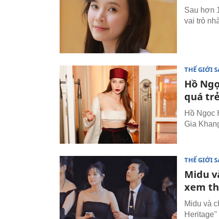
Sau hơn 1
vai trò n
THẾ GIỚI 
Hồ Ngọ
quá trẻ
Hồ Ngọc H
Gia Khang
THẾ GIỚI 
Midu v
xem th
Midu và c
Heritage"