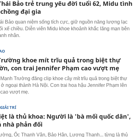
ái Bảo trẻ trung yêu đời tuổi 62, Midu tình
 chồng đại gia
 Bảo quan niệm sống tích cực, giữ nguồn năng lượng lạc
ổi xế chiều. Diễn viên Midu khoe khoảnh khắc lãng mạn bên
anh nhân.
SAO
rường khoe mít trĩu quả trong biệt thự
ờn, con trai Jennifer Phạm cao vượt mẹ
 Mạnh Trường đăng clip khoe cây mít trĩu quả trong biệt thự
ở ngoại thành Hà Nội. Con trai hoa hậu Jennifer Phạm lên
, cao vượt mẹ.
GIẢI TRÍ
iệt là thủ khoa: Người là 'bà mối quốc dân',
ả nhà phản đối
ờng, Ốc Thanh Vân, Bảo Hân, Lương Thanh... từng là thủ