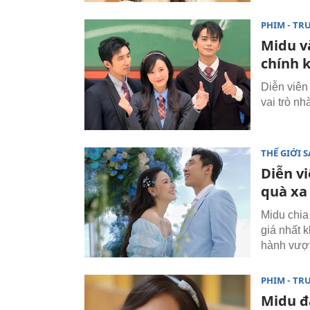
PHIM - TR
Midu và
chính 
Diễn viên
vai trò nh
THẾ GIỚI 
Diễn v
quà xa 
Midu chia
giá nhất 
hành vượt
PHIM - TR
Midu đ