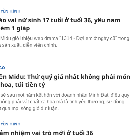
UYỀN HÌNH
o vai nữ sinh 17 tuổi ở tuổi 36, yêu nam
kém 1 giáp
 Midu giới thiệu web drama "1314 - Đợi em ở ngày cũ" trong
à sản xuất, diễn viên chính.
SAO
iên Midu: Thứ quý giá nhất không phải món
hoa, túi tiền tỷ
 sẻ sau một năm kết hôn với doanh nhân Minh Đạt, điều quý
không phải vật chất xa hoa mà là tình yêu thương, sự đồng
 qua mọi sóng gió dư luận.
UYỀN HÌNH
ảm nhiệm vai trò mới ở tuổi 36