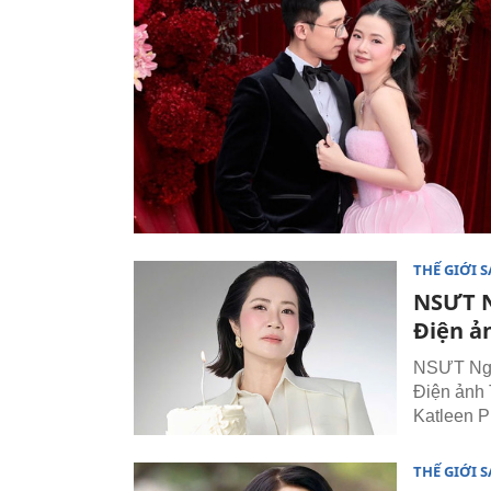
THẾ GIỚI 
NSƯT N
Điện ả
NSƯT Nguy
Điện ảnh 
Katleen P
THẾ GIỚI 