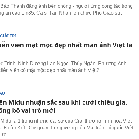
 Bảo Thanh đăng ảnh bên chồng - người từng công tác trong
g an cao 1m85. Ca sĩ Tân Nhàn lên chức Phó Giáo sư.
GIẢI TRÍ
diễn viên mặt mộc đẹp nhất màn ảnh Việt là
ọc Trinh, Ninh Dương Lan Ngọc, Thúy Ngân, Phương Anh
 diễn viên có mặt mộc đẹp nhất màn ảnh Việt?
SAO
ên Midu nhuận sắc sau khi cưới thiếu gia,
ông bố vai trò mới
 Midu là 1 trong những đại sứ của Giải thưởng Tinh hoa Việt
i Đoàn Kết - Cơ quan Trung ương của Mặt trận Tổ quốc Việt
hức.