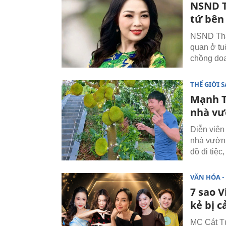
NSND Th
tứ bên
NSND Thái
quan ở tu
chồng do
THẾ GIỚI 
Mạnh T
nhà vư
Diễn viên
nhà vườn 
đồ đi tiệc
VĂN HÓA - 
7 sao V
kẻ bị c
MC Cát Tư