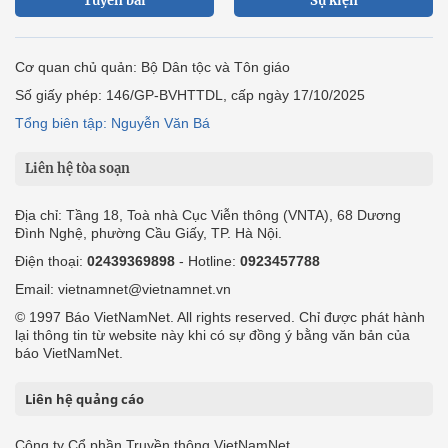
Tuyến bài
Sự kiện
Cơ quan chủ quản: Bộ Dân tộc và Tôn giáo
Số giấy phép: 146/GP-BVHTTDL, cấp ngày 17/10/2025
Tổng biên tập: Nguyễn Văn Bá
Liên hệ tòa soạn
Địa chỉ: Tầng 18, Toà nhà Cục Viễn thông (VNTA), 68 Dương
Đình Nghệ, phường Cầu Giấy, TP. Hà Nội.
Điện thoại:
02439369898
- Hotline:
0923457788
Email: vietnamnet@vietnamnet.vn
© 1997 Báo VietNamNet. All rights reserved. Chỉ được phát hành
lại thông tin từ website này khi có sự đồng ý bằng văn bản của
báo VietNamNet.
Liên hệ quảng cáo
Công ty Cổ phần Truyền thông VietNamNet