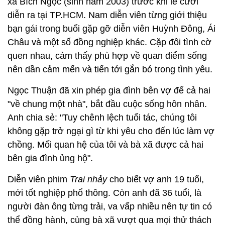
xã Bích Ngọc (sinh năm 2003) trước khi lễ cưới
diễn ra tại TP.HCM. Nam diễn viên từng giới thiệu
bạn gái trong buổi gặp gỡ diễn viên Huỳnh Đông, Ái
Châu và một số đồng nghiệp khác. Cặp đôi tình cờ
quen nhau, cảm thấy phù hợp về quan điểm sống
nên dần cảm mến và tiến tới gắn bó trong tình yêu.
Ngọc Thuận đã xin phép gia đình bên vợ để cả hai
"về chung một nhà", bắt đầu cuộc sống hôn nhân.
Anh chia sẻ: "Tuy chênh lệch tuổi tác, chúng tôi
không gặp trở ngại gì từ khi yêu cho đến lúc làm vợ
chồng. Mối quan hệ của tôi và bà xã được cả hai
bên gia đình ủng hộ".
Diễn viên phim
Trai nhảy
cho biết vợ anh 19 tuổi,
mới tốt nghiệp phổ thông. Còn anh đã 36 tuổi, là
người đàn ông từng trải, va vấp nhiều nên tự tin có
thể đồng hành, cùng bà xã vượt qua mọi thử thách