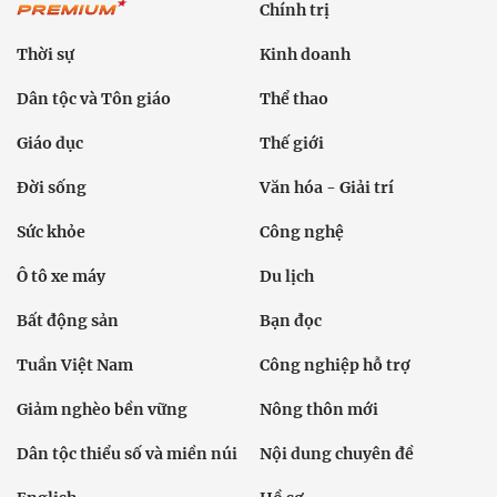
Chính trị
Thời sự
Kinh doanh
Dân tộc và Tôn giáo
Thể thao
Giáo dục
Thế giới
Đời sống
Văn hóa - Giải trí
Sức khỏe
Công nghệ
Ô tô xe máy
Du lịch
Bất động sản
Bạn đọc
Tuần Việt Nam
Công nghiệp hỗ trợ
Giảm nghèo bền vững
Nông thôn mới
Dân tộc thiểu số và miền núi
Nội dung chuyên đề