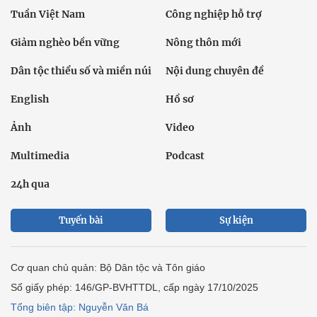
Tuần Việt Nam
Công nghiệp hỗ trợ
Giảm nghèo bền vững
Nông thôn mới
Dân tộc thiểu số và miền núi
Nội dung chuyên đề
English
Hồ sơ
Ảnh
Video
Multimedia
Podcast
24h qua
Tuyến bài
Sự kiện
Cơ quan chủ quản: Bộ Dân tộc và Tôn giáo
Số giấy phép: 146/GP-BVHTTDL, cấp ngày 17/10/2025
Tổng biên tập: Nguyễn Văn Bá