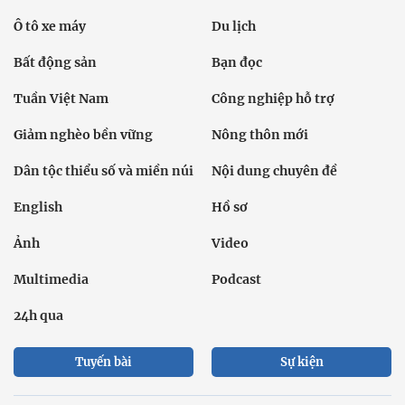
Ô tô xe máy
Du lịch
Bất động sản
Bạn đọc
Tuần Việt Nam
Công nghiệp hỗ trợ
Giảm nghèo bền vững
Nông thôn mới
Dân tộc thiểu số và miền núi
Nội dung chuyên đề
English
Hồ sơ
Ảnh
Video
Multimedia
Podcast
24h qua
Tuyến bài
Sự kiện