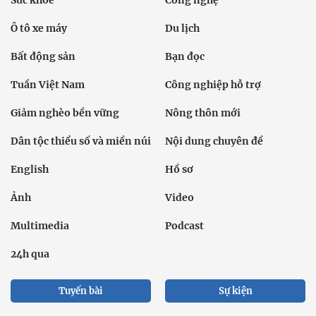
Sức khỏe
Công nghệ
Ô tô xe máy
Du lịch
Bất động sản
Bạn đọc
Tuần Việt Nam
Công nghiệp hỗ trợ
Giảm nghèo bền vững
Nông thôn mới
Dân tộc thiểu số và miền núi
Nội dung chuyên đề
English
Hồ sơ
Ảnh
Video
Multimedia
Podcast
24h qua
Tuyến bài
Sự kiện