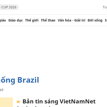
 CUP 2026
Tu
giáo
Giáo dục
Thế giới
Thể thao
Văn hóa - Giải trí
Đời sống
S
hống Brazil
zil
Bản tin sáng VietNamNet