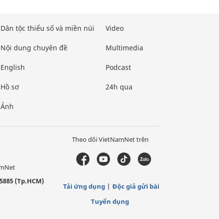
Dân tộc thiểu số và miền núi
Video
Nội dung chuyên đề
Multimedia
English
Podcast
Hồ sơ
24h qua
Ảnh
Theo dõi VietNamNet trên
amNet
5885 (Tp.HCM)
Tải ứng dụng
Độc giả gửi bài
Tuyển dụng