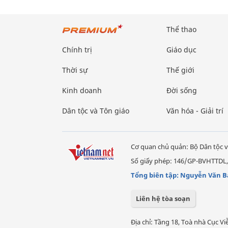
Thể thao
Chính trị
Giáo dục
Thời sự
Thế giới
Kinh doanh
Đời sống
Dân tộc và Tôn giáo
Văn hóa - Giải trí
Cơ quan chủ quản: Bộ Dân tộc v
Số giấy phép: 146/GP-BVHTTDL,
Tổng biên tập: Nguyễn Văn B
Liên hệ tòa soạn
Địa chỉ: Tầng 18, Toà nhà Cục 