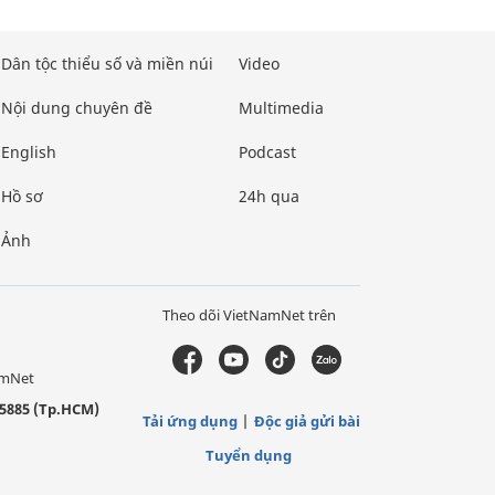
Dân tộc thiểu số và miền núi
Video
Nội dung chuyên đề
Multimedia
English
Podcast
Hồ sơ
24h qua
Ảnh
Theo dõi VietNamNet trên
amNet
5885 (Tp.HCM)
Tải ứng dụng
Độc giả gửi bài
Tuyển dụng