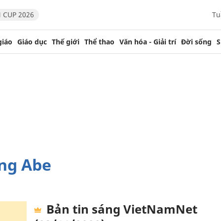
 CUP 2026
Tu
giáo
Giáo dục
Thế giới
Thể thao
Văn hóa - Giải trí
Đời sống
S
ông Abe
Bản tin sáng VietNamNet