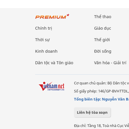
Thể thao
Chính trị
Giáo dục
Thời sự
Thế giới
Kinh doanh
Đời sống
Dân tộc và Tôn giáo
Văn hóa - Giải trí
Cơ quan chủ quản: Bộ Dân tộc v
Số giấy phép: 146/GP-BVHTTDL,
Tổng biên tập: Nguyễn Văn B
Liên hệ tòa soạn
Địa chỉ: Tầng 18, Toà nhà Cục 