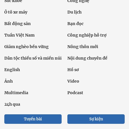
Sức khỏe
Công nghệ
Ô tô xe máy
Du lịch
Bất động sản
Bạn đọc
Tuần Việt Nam
Công nghiệp hỗ trợ
Giảm nghèo bền vững
Nông thôn mới
Dân tộc thiểu số và miền núi
Nội dung chuyên đề
English
Hồ sơ
Ảnh
Video
Multimedia
Podcast
24h qua
Tuyến bài
Sự kiện