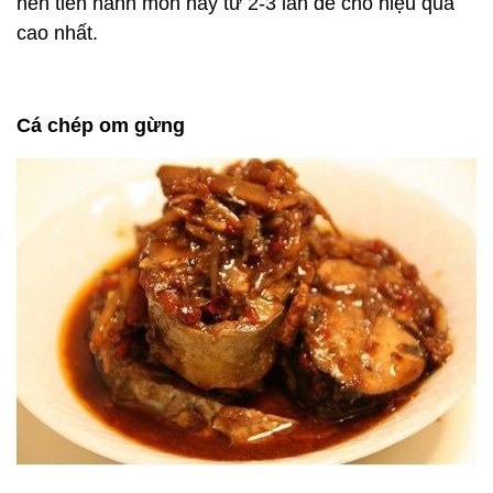
nên tiến hành món này từ 2-3 lần để cho hiệu quả
cao nhất.
Cá chép om gừng