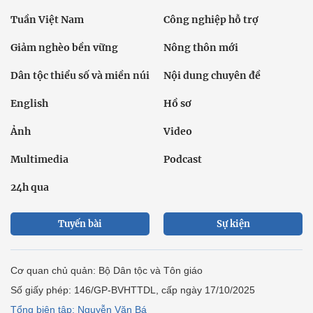
Tuần Việt Nam
Công nghiệp hỗ trợ
Giảm nghèo bền vững
Nông thôn mới
Dân tộc thiểu số và miền núi
Nội dung chuyên đề
English
Hồ sơ
Ảnh
Video
Multimedia
Podcast
24h qua
Tuyến bài
Sự kiện
Cơ quan chủ quản: Bộ Dân tộc và Tôn giáo
Số giấy phép: 146/GP-BVHTTDL, cấp ngày 17/10/2025
Tổng biên tập: Nguyễn Văn Bá