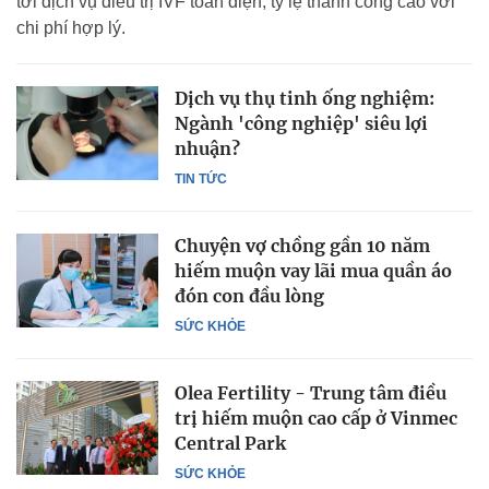
tới dịch vụ điều trị IVF toàn diện, tỷ lệ thành công cao với
chi phí hợp lý.
Dịch vụ thụ tinh ống nghiệm:
Ngành 'công nghiệp' siêu lợi
nhuận?
TIN TỨC
Chuyện vợ chồng gần 10 năm
hiếm muộn vay lãi mua quần áo
đón con đầu lòng
SỨC KHỎE
Olea Fertility - Trung tâm điều
trị hiếm muộn cao cấp ở Vinmec
Central Park
SỨC KHỎE