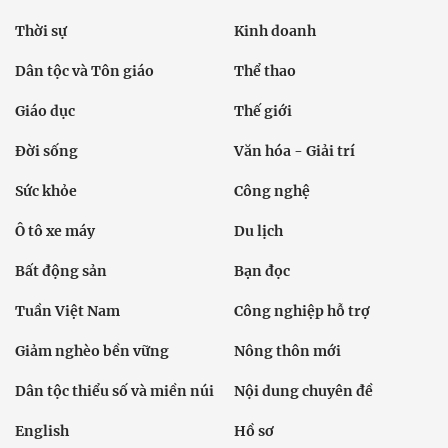
Thời sự
Kinh doanh
Dân tộc và Tôn giáo
Thể thao
Giáo dục
Thế giới
Đời sống
Văn hóa - Giải trí
Sức khỏe
Công nghệ
Ô tô xe máy
Du lịch
Bất động sản
Bạn đọc
Tuần Việt Nam
Công nghiệp hỗ trợ
Giảm nghèo bền vững
Nông thôn mới
Dân tộc thiểu số và miền núi
Nội dung chuyên đề
English
Hồ sơ