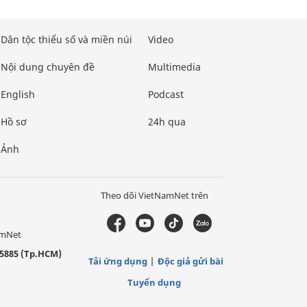
Dân tộc thiểu số và miền núi
Video
Nội dung chuyên đề
Multimedia
English
Podcast
Hồ sơ
24h qua
Ảnh
Theo dõi VietNamNet trên
amNet
5885 (Tp.HCM)
Tải ứng dụng
Độc giả gửi bài
Tuyển dụng