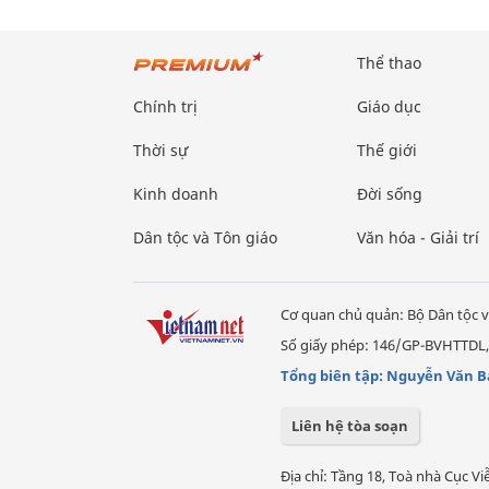
Thể thao
Chính trị
Giáo dục
Thời sự
Thế giới
Kinh doanh
Đời sống
Dân tộc và Tôn giáo
Văn hóa - Giải trí
Cơ quan chủ quản: Bộ Dân tộc v
Số giấy phép: 146/GP-BVHTTDL,
Tổng biên tập: Nguyễn Văn B
Liên hệ tòa soạn
Địa chỉ: Tầng 18, Toà nhà Cục 