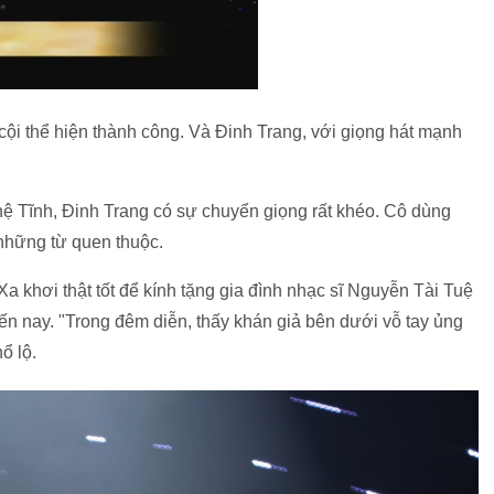
 cội thể hiện thành công. Và Đinh Trang, với giọng hát mạnh
 Tĩnh, Đinh Trang có sự chuyển giọng rất khéo. Cô dùng
 những từ quen thuộc.
a khơi thật tốt để kính tặng gia đình nhạc sĩ Nguyễn Tài Tuệ
ến nay. "Trong đêm diễn, thấy khán giả bên dưới vỗ tay ủng
hổ lộ.