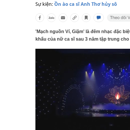
Sự kiện:
Ồn ào ca sĩ Anh Thơ hủy sô
'Mạch nguồn Ví, Giặm' là đêm nhạc đặc biệt
khấu của nữ ca sĩ sau 3 năm tập trung cho