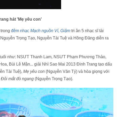
rang hát 'Mẹ yêu con'
 trong
đêm nhạc
Mạch nguồn Ví, Giặm
tri ân 5 nhạc sĩ tài
 Nguyễn Trọng Tạo, Nguyễn Tài Tuệ và Hồng Đăng diễn ra
ên tuổi như: NSƯT Thanh Lam, NSƯT Phạm Phương Thảo,
, Bùi Lê Mận... giải Nhì Sao Mai 2013 Đinh Trang tạo dấu
ễn Tài Tuệ),
Mẹ yêu con
(Nguyễn Văn Tý) và hòa giọng với
c
Đôi mắt đò ngang
(Nguyễn Trọng Tạo).