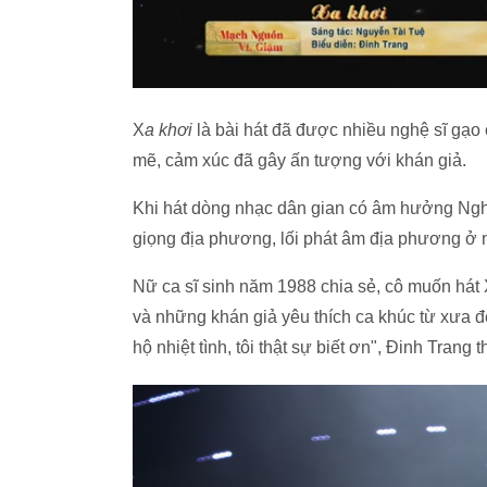
X
a khơi
là bài hát đã được nhiều nghệ sĩ gạo
mẽ, cảm xúc đã gây ấn tượng với khán giả.
Khi hát dòng nhạc dân gian có âm hưởng Nghệ
giọng địa phương, lối phát âm địa phương ở
Nữ ca sĩ sinh năm 1988 chia sẻ, cô muốn hát X
và những khán giả yêu thích ca khúc từ xưa đ
hộ nhiệt tình, tôi thật sự biết ơn", Đinh Trang t