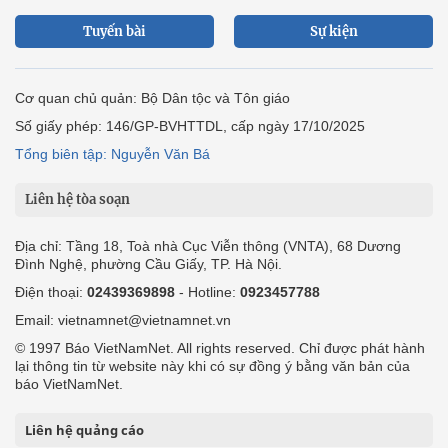
Tuyến bài
Sự kiện
Cơ quan chủ quản: Bộ Dân tộc và Tôn giáo
Số giấy phép: 146/GP-BVHTTDL, cấp ngày 17/10/2025
Tổng biên tập: Nguyễn Văn Bá
Liên hệ tòa soạn
Địa chỉ: Tầng 18, Toà nhà Cục Viễn thông (VNTA), 68 Dương
Đình Nghệ, phường Cầu Giấy, TP. Hà Nội.
Điện thoại:
02439369898
- Hotline:
0923457788
Email: vietnamnet@vietnamnet.vn
© 1997 Báo VietNamNet. All rights reserved. Chỉ được phát hành
lại thông tin từ website này khi có sự đồng ý bằng văn bản của
báo VietNamNet.
Liên hệ quảng cáo