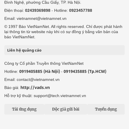
Đình Nghệ, phường Cầu Giấy, TP. Hà Nội.
Điện thoại:
02439369898
- Hotline:
0923457788
Email: vietnamnet@vietnamnet.vn
© 1997 Báo VietNamNet. All rights reserved. Chỉ được phát hành
lại thông tin từ website này khi có sự đồng ý bằng văn bản của
báo VietNamNet.
Liên hệ quảng cáo
Công ty Cổ phần Truyền thông VietNamNet
0919405885 (Hà Nội)
0919435885 (Tp.HCM)
Hotline:
-
Email: contact@vietnamnet.vn
http://vads.vn
Báo giá:
Hỗ trợ kỹ thuật: support@tech.vietnamnet.vn
Tải ứng dụng
Độc giả gửi bài
Tuyển dụng