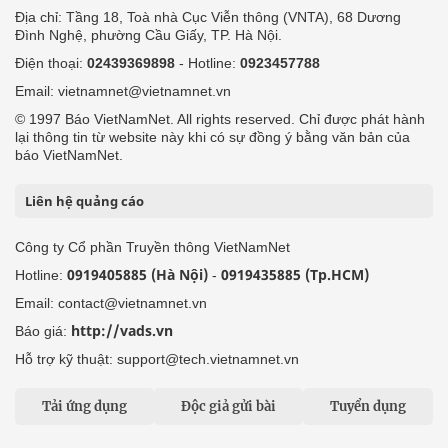
Địa chỉ: Tầng 18, Toà nhà Cục Viễn thông (VNTA), 68 Dương
Đình Nghệ, phường Cầu Giấy, TP. Hà Nội.
Điện thoại:
02439369898
- Hotline:
0923457788
Email: vietnamnet@vietnamnet.vn
© 1997 Báo VietNamNet. All rights reserved. Chỉ được phát hành
lại thông tin từ website này khi có sự đồng ý bằng văn bản của
báo VietNamNet.
Liên hệ quảng cáo
Công ty Cổ phần Truyền thông VietNamNet
0919405885 (Hà Nội)
0919435885 (Tp.HCM)
Hotline:
-
Email: contact@vietnamnet.vn
http://vads.vn
Báo giá:
Hỗ trợ kỹ thuật: support@tech.vietnamnet.vn
Tải ứng dụng
Độc giả gửi bài
Tuyển dụng