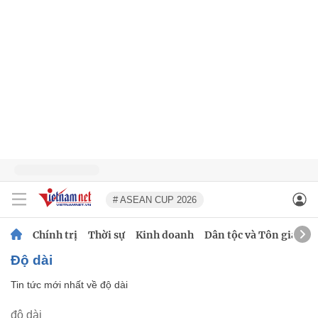
# ASEAN CUP 2026
Chính trị
Thời sự
Kinh doanh
Dân tộc và Tôn giáo
độ dài
Tin tức mới nhất về
độ dài
độ dài