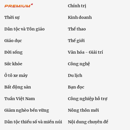
Chính trị
Thời sự
Kinh doanh
Dân tộc và Tôn giáo
Thể thao
Giáo dục
Thế giới
Đời sống
Văn hóa - Giải trí
Sức khỏe
Công nghệ
Ô tô xe máy
Du lịch
Bất động sản
Bạn đọc
Tuần Việt Nam
Công nghiệp hỗ trợ
Giảm nghèo bền vững
Nông thôn mới
Dân tộc thiểu số và miền núi
Nội dung chuyên đề