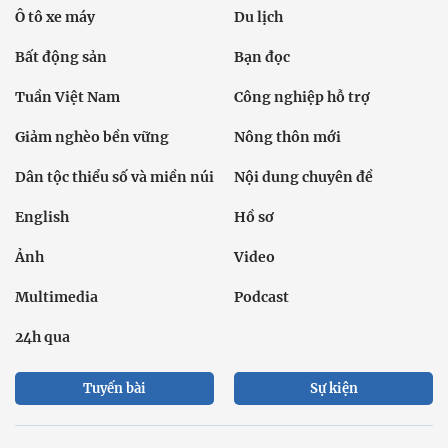
Ô tô xe máy
Du lịch
Bất động sản
Bạn đọc
Tuần Việt Nam
Công nghiệp hỗ trợ
Giảm nghèo bền vững
Nông thôn mới
Dân tộc thiểu số và miền núi
Nội dung chuyên đề
English
Hồ sơ
Ảnh
Video
Multimedia
Podcast
24h qua
Tuyến bài
Sự kiện