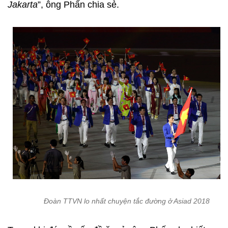
Jakarta
”, ông Phấn chia sẻ.
Đoàn TTVN lo nhất chuyện tắc đường ở Asiad 2018