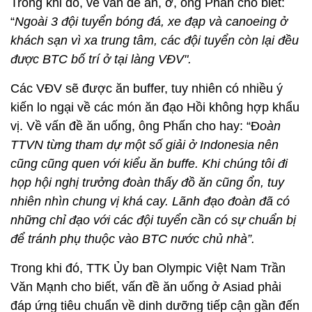
Trong khi đó, về vấn đề ăn, ở, ông Phấn cho biết:
“
Ngoài 3 đội tuyển bóng đá, xe đạp và canoeing ở
khách sạn vì xa trung tâm, các đội tuyển còn lại đều
được BTC bố trí ở tại làng VĐV".
Các VĐV sẽ được ăn buffer, tuy nhiên có nhiều ý
kiến lo ngại về các món ăn đạo Hồi không hợp khẩu
vị. Về vấn đề ăn uống, ông Phấn cho hay: “Đ
oàn
TTVN từng tham dự một số giải ở Indonesia nên
cũng cũng quen với kiểu ăn buffe. Khi chúng tôi đi
họp hội nghị trưởng đoàn thấy đồ ăn cũng ổn, tuy
nhiên nhìn chung vị khá cay. Lãnh đạo đoàn đã có
những chỉ đạo với các đội tuyển cần có sự chuẩn bị
để tránh phụ thuộc vào BTC nước chủ nhà”.
Trong khi đó, TTK Ủy ban Olympic Việt Nam Trần
Văn Mạnh cho biết, vấn đề ăn uống ở Asiad phải
đáp ứng tiêu chuẩn về dinh dưỡng tiếp cận gần đến