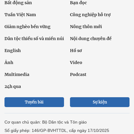
Bất động sản
Bạn đọc
Tuần Việt Nam
Công nghiệp hỗ trợ
Giảm nghèo bền vững
Nông thôn mới
Dân tộc thiểu số và miền núi
Nội dung chuyên đề
English
Hồ sơ
Ảnh
Video
Multimedia
Podcast
24h qua
Tuyến bài
Sự kiện
Cơ quan chủ quản: Bộ Dân tộc và Tôn giáo
Số giấy phép: 146/GP-BVHTTDL, cấp ngày 17/10/2025