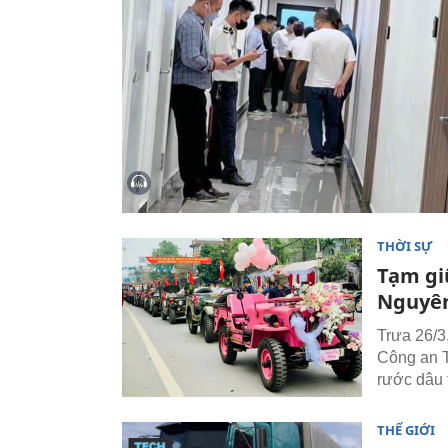
THỜI SỰ
Tạm gi
Nguyê
Trưa 26/3
Công an T
rước dâu 
THẾ GIỚI