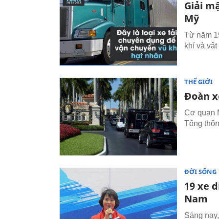
Giải m
Mỹ
Từ năm 19
khí và vậ
THẾ GIỚI
Đoàn x
Cơ quan M
Tổng thốn
ĐỜI SỐNG
19 xe 
Nam
Sáng nay,