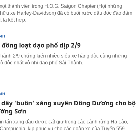
một thành viên trong H.O.G. Saigon Chapter (Hội những
hữu xe Harley-Davidson) đã có buổi rước dâu độc đáo đậm
à ta kết hợp.
NH
 đồng loạt dạo phố dịp 2/9
hánh 2/9 chứng kiến nhiều siêu xe hàng độc cùng những
độ độc nhất vô nhị dạo phố Sài Thành.
NH
dây 'buôn' xăng xuyên Đông Dương cho bộ
ường Sơn
n tấn xăng dầu được cất giữ trong các cánh rừng Hạ Lào,
Campuchia, kịp phục vụ cho các đoàn xe của Tuyến 559.