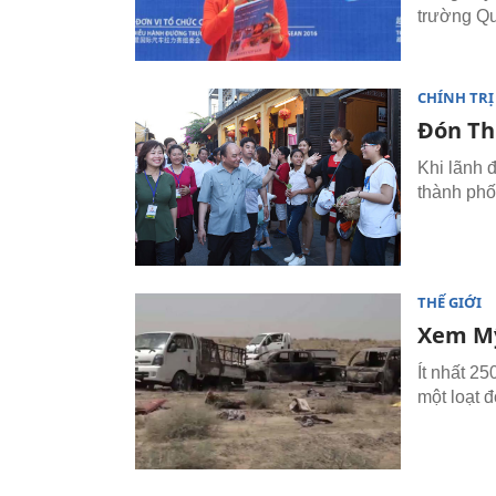
trường Qu
CHÍNH TRỊ
Đón Th
Khi lãnh 
thành phố
THẾ GIỚI
Xem Mỹ
Ít nhất 25
một loạt 