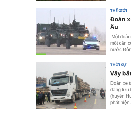
THẾ GIỚI
Đoàn x
Âu
Một đoàn 
một căn c
nước Đôn
THỜI SỰ
Vây bắ
Đoàn xe tả
đang lưu 
(huyện Hư
phát hiện