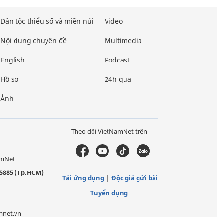
Dân tộc thiểu số và miền núi
Video
Nội dung chuyên đề
Multimedia
English
Podcast
Hồ sơ
24h qua
Ảnh
Theo dõi VietNamNet trên
amNet
5885 (Tp.HCM)
Tải ứng dụng
Độc giả gửi bài
Tuyển dụng
mnet.vn