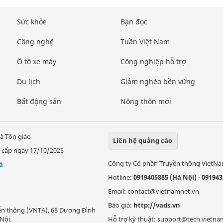
Sức khỏe
Bạn đọc
Công nghệ
Tuần Việt Nam
Ô tô xe máy
Công nghiệp hỗ trợ
Du lịch
Giảm nghèo bền vững
Bất động sản
Nông thôn mới
à Tôn giáo
Liên hệ quảng cáo
 cấp ngày 17/10/2025
Công ty Cổ phần Truyền thông VietN
á
Hotline:
0919405885 (Hà Nội)
-
091943
Email: contact@vietnamnet.vn
Báo giá:
http://vads.vn
Viễn thông (VNTA), 68 Dương Đình
Nội.
Hỗ trợ kỹ thuật: support@tech.vietna