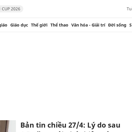
 CUP 2026
Tu
giáo
Giáo dục
Thế giới
Thể thao
Văn hóa - Giải trí
Đời sống
S
Bản tin chiều 27/4: Lý do sau