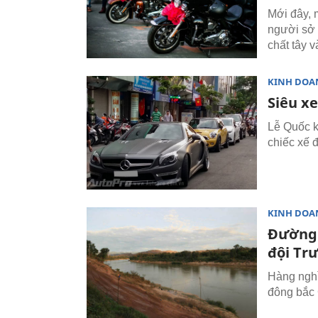
Mới đây, 
người sở 
chất tây v
KINH DOA
Siêu xe
Lễ Quốc k
chiếc xế 
KINH DOA
Đường 
đội Tr
Hàng nghì
đông bắc 