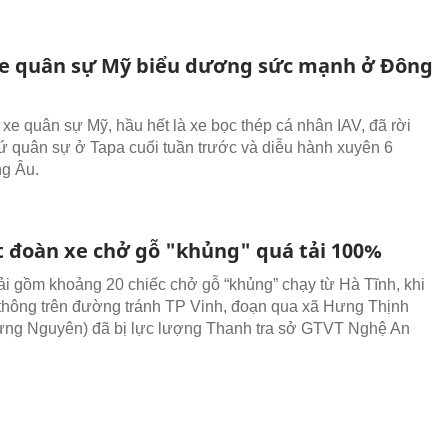
e quân sự Mỹ biểu dương sức mạnh ở Đông
xe quân sự Mỹ, hầu hết là xe bọc thép cá nhân IAV, đã rời
ứ quân sự ở Tapa cuối tuần trước và diễu hành xuyên 6
g Âu.
t đoàn xe chở gỗ "khủng" quá tải 100%
i gồm khoảng 20 chiếc chở gỗ “khủng” chạy từ Hà Tĩnh, khi
thông trên đường tránh TP Vinh, đoạn qua xã Hưng Thịnh
ng Nguyên) đã bị lực lượng Thanh tra sở GTVT Nghệ An
.