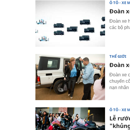
Ô TÔ - XE 
Đoàn x
Đoàn xe h
các bộ ph
THẾ GIỚI
Đoàn xe
Đoàn xe c
chuyến cô
nạn nhân 
Ô TÔ - XE 
Lễ rướ
"khủn