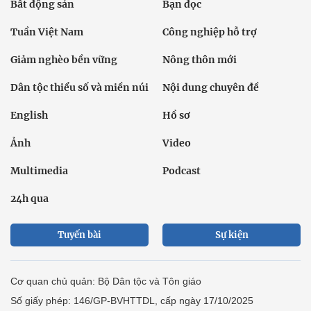
Bất động sản
Bạn đọc
Tuần Việt Nam
Công nghiệp hỗ trợ
Giảm nghèo bền vững
Nông thôn mới
Dân tộc thiểu số và miền núi
Nội dung chuyên đề
English
Hồ sơ
Ảnh
Video
Multimedia
Podcast
24h qua
Tuyến bài
Sự kiện
Cơ quan chủ quản: Bộ Dân tộc và Tôn giáo
Số giấy phép: 146/GP-BVHTTDL, cấp ngày 17/10/2025