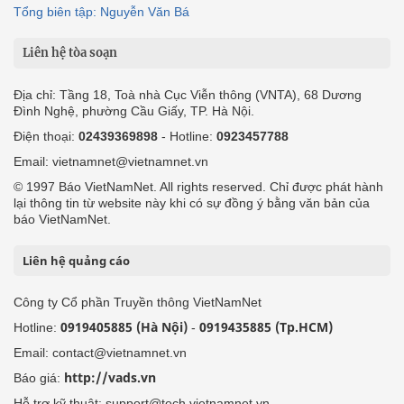
Tổng biên tập: Nguyễn Văn Bá
Liên hệ tòa soạn
Địa chỉ: Tầng 18, Toà nhà Cục Viễn thông (VNTA), 68 Dương
Đình Nghệ, phường Cầu Giấy, TP. Hà Nội.
Điện thoại:
02439369898
- Hotline:
0923457788
Email: vietnamnet@vietnamnet.vn
© 1997 Báo VietNamNet. All rights reserved. Chỉ được phát hành
lại thông tin từ website này khi có sự đồng ý bằng văn bản của
báo VietNamNet.
Liên hệ quảng cáo
Công ty Cổ phần Truyền thông VietNamNet
0919405885 (Hà Nội)
0919435885 (Tp.HCM)
Hotline:
-
Email: contact@vietnamnet.vn
http://vads.vn
Báo giá:
Hỗ trợ kỹ thuật: support@tech.vietnamnet.vn