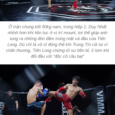
Ở trận chung kết 60kg nam, trong hiệp 1, Duy Nhất
nhỉnh hơn khi liên tục ở vị trí mount, lợi thế giúp anh
tung ra những đòn đấm trúng mặt và đầu của Tiến
Long. Dù chỉ là võ sĩ đóng thế khi Trung Tín rút lui vì
chấn thương, Tiến Long chứng tỏ sự bền bỉ, lì lợm khi
đối đầu với "độc cô cầu bại"