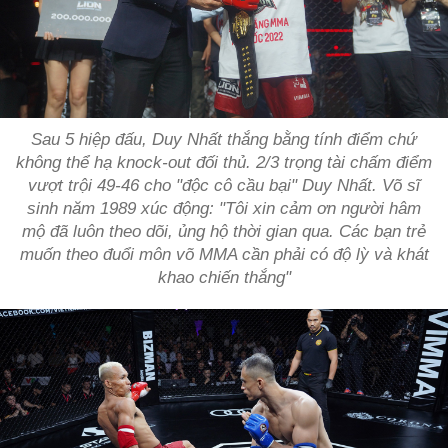
Sau 5 hiệp đấu, Duy Nhất thắng bằng tính điểm chứ
không thể hạ knock-out đối thủ. 2/3 trọng tài chấm điểm
vượt trội 49-46 cho "độc cô cầu bại" Duy Nhất. Võ sĩ
sinh năm 1989 xúc động:
"Tôi xin cảm ơn người hâm
mộ đã luôn theo dõi, ủng hộ thời gian qua. Các bạn trẻ
muốn theo đuổi môn võ MMA cần phải có độ lỳ và khát
khao chiến thắng"