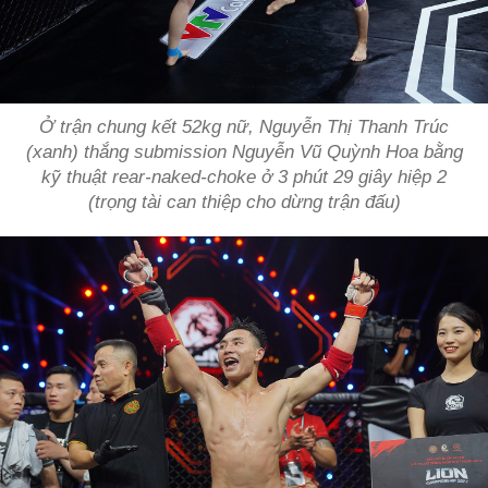
Ở trận chung kết 52kg nữ, Nguyễn Thị Thanh Trúc
(xanh) thắng submission Nguyễn Vũ Quỳnh Hoa bằng
kỹ thuật rear-naked-choke ở 3 phút 29 giây hiệp 2
(trọng tài can thiệp cho dừng trận đấu)