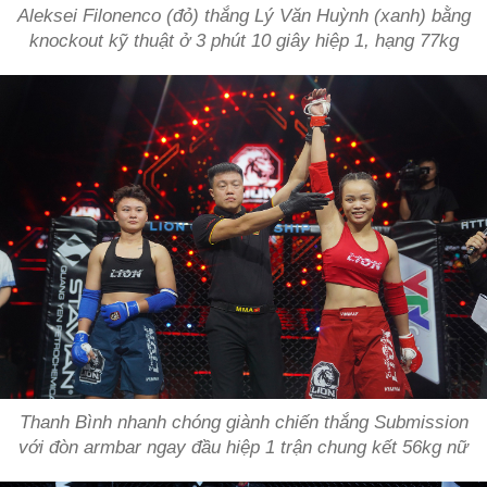
Aleksei Filonenco (đỏ) thắng Lý Văn Huỳnh (xanh) bằng
knockout kỹ thuật ở 3 phút 10 giây hiệp 1, hạng 77kg
Thanh Bình nhanh chóng giành chiến thắng Submission
với đòn armbar ngay đầu hiệp 1 trận chung kết 56kg nữ