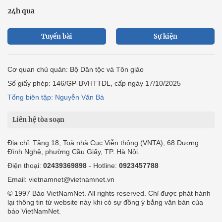
24h qua
Tuyến bài
Sự kiện
Cơ quan chủ quản: Bộ Dân tộc và Tôn giáo
Số giấy phép: 146/GP-BVHTTDL, cấp ngày 17/10/2025
Tổng biên tập: Nguyễn Văn Bá
Liên hệ tòa soạn
Địa chỉ: Tầng 18, Toà nhà Cục Viễn thông (VNTA), 68 Dương
Đình Nghệ, phường Cầu Giấy, TP. Hà Nội.
Điện thoại:
02439369898
- Hotline:
0923457788
Email: vietnamnet@vietnamnet.vn
© 1997 Báo VietNamNet. All rights reserved. Chỉ được phát hành
lại thông tin từ website này khi có sự đồng ý bằng văn bản của
báo VietNamNet.