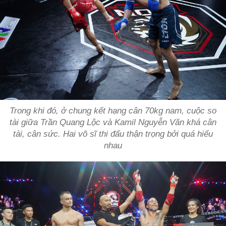
Trong khi đó, ở chung kết hạng cân 70kg nam, cuộc so
tài giữa Trần Quang Lộc và Kamil Nguyễn Văn khá cân
tài, cân sức. Hai võ sĩ thi đấu thận trọng bởi quá hiểu
nhau