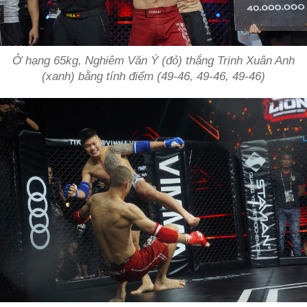
Ở hạng 65kg, Nghiêm Văn Ý (đỏ) thắng Trịnh Xuân Anh
(xanh) bằng tính điểm (49-46, 49-46, 49-46)