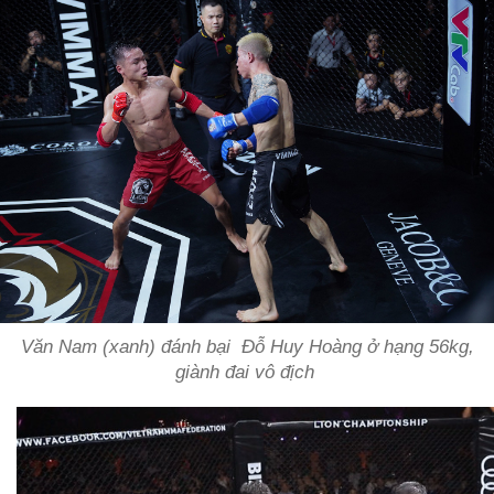
Văn Nam (xanh) đánh bại Đỗ Huy Hoàng ở hạng 56kg,
giành đai vô địch