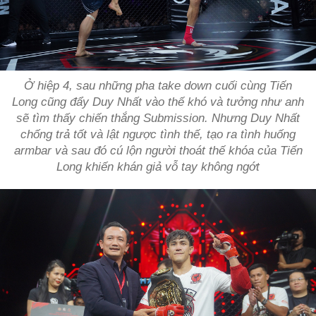
Ở hiệp 4, sau những pha take down cuối cùng Tiến
Long cũng đẩy Duy Nhất vào thế khó và tưởng như anh
sẽ tìm thấy chiến thắng Submission. Nhưng Duy Nhất
chống trả tốt và lật ngược tình thế, tạo ra tình huống
armbar và sau đó cú lộn người thoát thế khóa của Tiến
Long khiến khán giả vỗ tay không ngớt