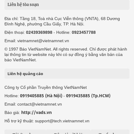
Liên hệ tòa soạn
Địa chỉ: Tầng 18, Toà nhà Cục Viễn thông (VNTA), 68 Dương
Đình Nghệ, phường Cầu Giấy, TP. Hà Nội.
Điện thoại:
02439369898
- Hotline:
0923457788
Email: vietnamnet@vietnamnet.vn
© 1997 Báo VietNamNet. All rights reserved. Chỉ được phát hành
lại thông tin từ website này khi có sự đồng ý bằng văn bản của
báo VietNamNet.
Liên hệ quảng cáo
Công ty Cổ phần Truyền thông VietNamNet
0919405885 (Hà Nội)
0919435885 (Tp.HCM)
Hotline:
-
Email: contact@vietnamnet.vn
http://vads.vn
Báo giá:
Hỗ trợ kỹ thuật: support@tech.vietnamnet.vn