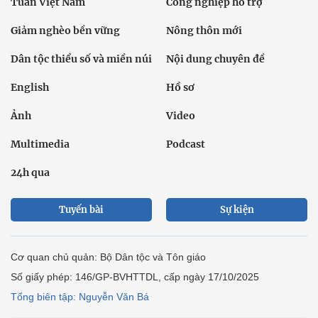
Tuần Việt Nam
Công nghiệp hỗ trợ
Giảm nghèo bền vững
Nông thôn mới
Dân tộc thiểu số và miền núi
Nội dung chuyên đề
English
Hồ sơ
Ảnh
Video
Multimedia
Podcast
24h qua
Tuyến bài
Sự kiện
Cơ quan chủ quản: Bộ Dân tộc và Tôn giáo
Số giấy phép: 146/GP-BVHTTDL, cấp ngày 17/10/2025
Tổng biên tập: Nguyễn Văn Bá