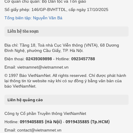
Cơ quan chủ quản: Bộ Dân tộc và Tôn giáo
Số giấy phép: 146/GP-BVHTTDL, cấp ngày 17/10/2025
Tổng biên tập: Nguyễn Văn Bá
Liên hệ tòa soạn
Địa chỉ: Tầng 18, Toà nhà Cục Viễn thông (VNTA), 68 Dương
Đình Nghệ, phường Cầu Giấy, TP. Hà Nội.
Điện thoại:
02439369898
- Hotline:
0923457788
Email: vietnamnet@vietnamnet.vn
© 1997 Báo VietNamNet. All rights reserved. Chỉ được phát hành
lại thông tin từ website này khi có sự đồng ý bằng văn bản của
báo VietNamNet.
Liên hệ quảng cáo
Công ty Cổ phần Truyền thông VietNamNet
0919405885 (Hà Nội)
0919435885 (Tp.HCM)
Hotline:
-
Email: contact@vietnamnet.vn