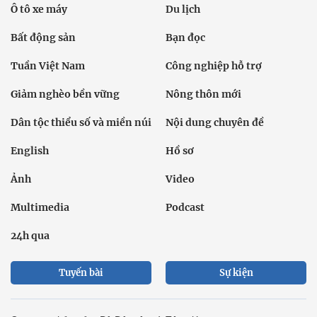
Ô tô xe máy
Du lịch
Bất động sản
Bạn đọc
Tuần Việt Nam
Công nghiệp hỗ trợ
Giảm nghèo bền vững
Nông thôn mới
Dân tộc thiểu số và miền núi
Nội dung chuyên đề
English
Hồ sơ
Ảnh
Video
Multimedia
Podcast
24h qua
Tuyến bài
Sự kiện