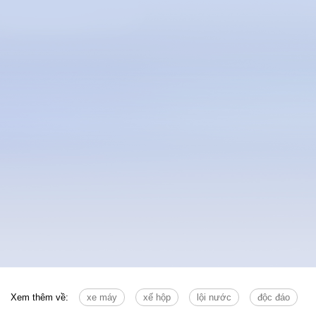
Xem thêm về:
xe máy
xế hộp
lội nước
độc đáo