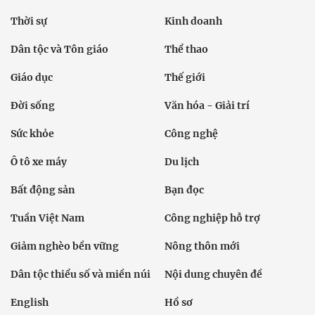
Thời sự
Kinh doanh
Dân tộc và Tôn giáo
Thể thao
Giáo dục
Thế giới
Đời sống
Văn hóa - Giải trí
Sức khỏe
Công nghệ
Ô tô xe máy
Du lịch
Bất động sản
Bạn đọc
Tuần Việt Nam
Công nghiệp hỗ trợ
Giảm nghèo bền vững
Nông thôn mới
Dân tộc thiểu số và miền núi
Nội dung chuyên đề
English
Hồ sơ