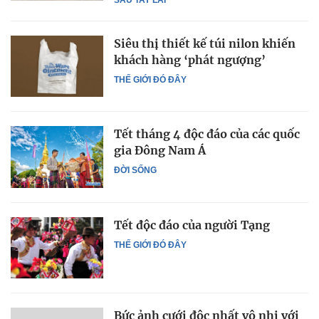
Siêu thị thiết kế túi nilon khiến
khách hàng ‘phát ngượng’
THẾ GIỚI ĐÓ ĐÂY
Tết tháng 4 độc đáo của các quốc
gia Đông Nam Á
ĐỜI SỐNG
Tết độc đáo của người Tạng
THẾ GIỚI ĐÓ ĐÂY
Bức ảnh cưới độc nhất vô nhị với