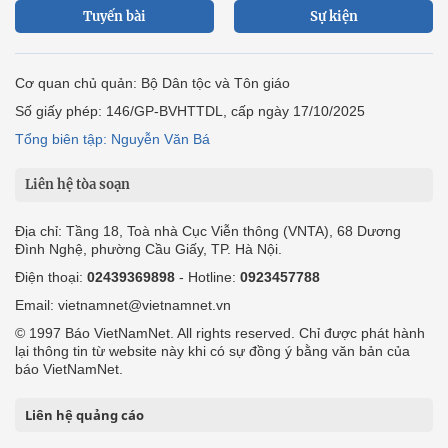
Tuyến bài
Sự kiện
Cơ quan chủ quản: Bộ Dân tộc và Tôn giáo
Số giấy phép: 146/GP-BVHTTDL, cấp ngày 17/10/2025
Tổng biên tập: Nguyễn Văn Bá
Liên hệ tòa soạn
Địa chỉ: Tầng 18, Toà nhà Cục Viễn thông (VNTA), 68 Dương
Đình Nghệ, phường Cầu Giấy, TP. Hà Nội.
Điện thoại:
02439369898
- Hotline:
0923457788
Email: vietnamnet@vietnamnet.vn
© 1997 Báo VietNamNet. All rights reserved. Chỉ được phát hành
lại thông tin từ website này khi có sự đồng ý bằng văn bản của
báo VietNamNet.
Liên hệ quảng cáo