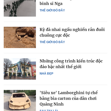
binh sĩ Nga
THẾ GIỚI ĐÓ ĐÂY
Kỳ đà nhai ngấu nghiến rắn đuôi
chuông cực độc
THẾ GIỚI ĐÓ ĐÂY
Những công trình kiến trúc độc
đáo bậc nhất thế giới
NHÀ ĐẸP
'Siêu xe' Lamborghini tự chế
bằng bìa carton của dân chơi
Quảng Ninh
SAU TAY LÁI