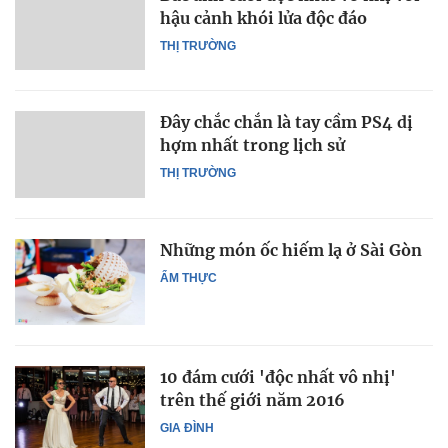
hậu cảnh khói lửa độc đáo
THỊ TRƯỜNG
Đây chắc chắn là tay cầm PS4 dị
hợm nhất trong lịch sử
THỊ TRƯỜNG
Những món ốc hiếm lạ ở Sài Gòn
ẨM THỰC
10 đám cưới 'độc nhất vô nhị'
trên thế giới năm 2016
GIA ĐÌNH