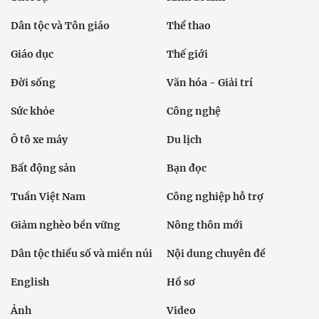
Dân tộc và Tôn giáo
Thể thao
Giáo dục
Thế giới
Đời sống
Văn hóa - Giải trí
Sức khỏe
Công nghệ
Ô tô xe máy
Du lịch
Bất động sản
Bạn đọc
Tuần Việt Nam
Công nghiệp hỗ trợ
Giảm nghèo bền vững
Nông thôn mới
Dân tộc thiểu số và miền núi
Nội dung chuyên đề
English
Hồ sơ
Ảnh
Video