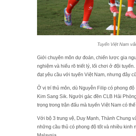
Tuyển Việt Nam vắng
Giới chuyên môn dự đoán, chiến lược gia ngư
nghiệm và hiểu rõ triết lý, lối chơi ở đội tuyể
đạt yêu cầu với tuyển Việt Nam, nhưng đây c
Ở vị trí thủ môn, dù Nguyễn Filip có phong độ
Kim Sang Sik. Người gác đền CLB Hải Phòng c
trọng trong trận đấu mà tuyển Việt Nam có thể
Với bộ 3 trung vệ, Duy Mạnh, Thành Chung và
những cầu thủ có phong độ tốt và nhiều kinh n
Malaysia.