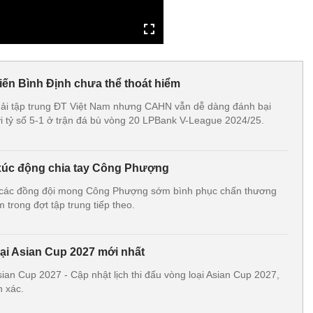
iến Bình Định chưa thể thoát hiểm
phải tập trung ĐT Việt Nam nhưng CAHN vẫn dễ dàng đánh bại
 tỷ số 5-1 ở trận đá bù vòng 20 LPBank V-League 2024/25.
 xúc động chia tay Công Phượng
các đồng đội mong Công Phượng sớm bình phục chấn thương
m trong đợt tập trung tiếp theo.
oại Asian Cup 2027 mới nhất
Asian Cup 2027 - Cập nhật lịch thi đấu vòng loại Asian Cup 2027,
h xác.