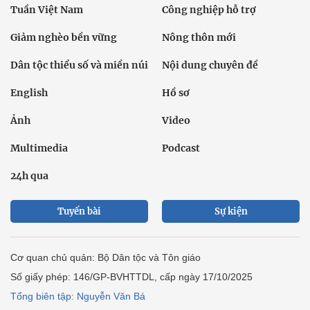
Tuần Việt Nam
Công nghiệp hỗ trợ
Giảm nghèo bền vững
Nông thôn mới
Dân tộc thiểu số và miền núi
Nội dung chuyên đề
English
Hồ sơ
Ảnh
Video
Multimedia
Podcast
24h qua
Tuyến bài
Sự kiện
Cơ quan chủ quản: Bộ Dân tộc và Tôn giáo
Số giấy phép: 146/GP-BVHTTDL, cấp ngày 17/10/2025
Tổng biên tập: Nguyễn Văn Bá