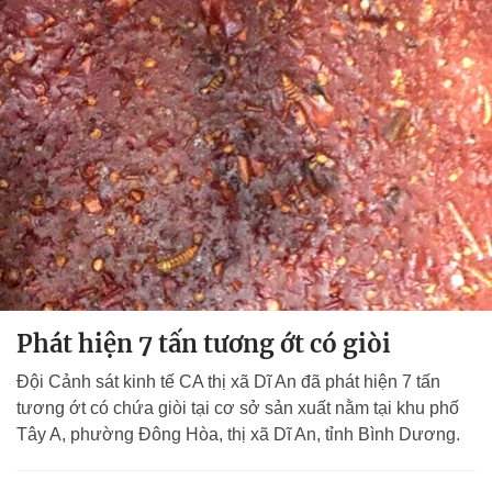
Phát hiện 7 tấn tương ớt có giòi
Đội Cảnh sát kinh tế CA thị xã Dĩ An đã phát hiện 7 tấn
tương ớt có chứa giòi tại cơ sở sản xuất nằm tại khu phố
Tây A, phường Đông Hòa, thị xã Dĩ An, tỉnh Bình Dương.