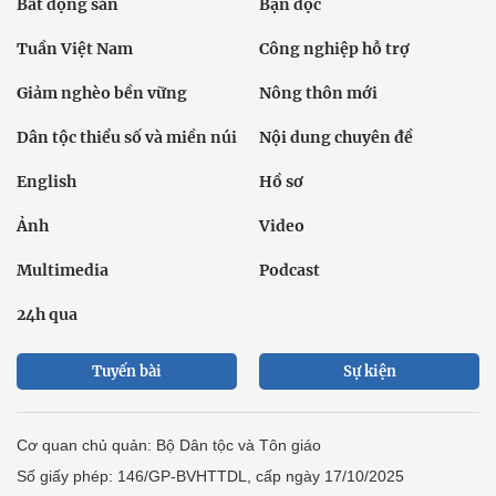
Bất động sản
Bạn đọc
Tuần Việt Nam
Công nghiệp hỗ trợ
Giảm nghèo bền vững
Nông thôn mới
Dân tộc thiểu số và miền núi
Nội dung chuyên đề
English
Hồ sơ
Ảnh
Video
Multimedia
Podcast
24h qua
Tuyến bài
Sự kiện
Cơ quan chủ quản: Bộ Dân tộc và Tôn giáo
Số giấy phép: 146/GP-BVHTTDL, cấp ngày 17/10/2025