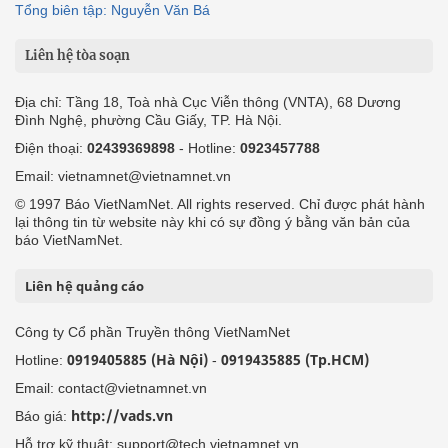
Tổng biên tập: Nguyễn Văn Bá
Liên hệ tòa soạn
Địa chỉ: Tầng 18, Toà nhà Cục Viễn thông (VNTA), 68 Dương
Đình Nghệ, phường Cầu Giấy, TP. Hà Nội.
Điện thoại:
02439369898
- Hotline:
0923457788
Email: vietnamnet@vietnamnet.vn
© 1997 Báo VietNamNet. All rights reserved. Chỉ được phát hành
lại thông tin từ website này khi có sự đồng ý bằng văn bản của
báo VietNamNet.
Liên hệ quảng cáo
Công ty Cổ phần Truyền thông VietNamNet
0919405885 (Hà Nội)
0919435885 (Tp.HCM)
Hotline:
-
Email: contact@vietnamnet.vn
http://vads.vn
Báo giá:
Hỗ trợ kỹ thuật: support@tech.vietnamnet.vn