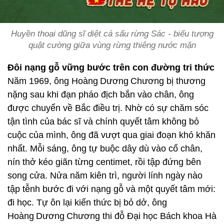
Huyền thoại dũng sĩ diệt cá sấu rừng Sác - biểu tượng
quật cường giữa vùng rừng thiêng nước mặn
Đôi nạng gỗ vững bước trên con đường tri thức
Năm 1969, ông Hoàng Dương Chương bị thương
nặng sau khi đạn pháo địch bắn vào chân, ông
được chuyển về Bắc điều trị. Nhờ có sự chăm sóc
tận tình của bác sĩ và chính quyết tâm không bỏ
cuộc của mình, ông đã vượt qua giai đoạn khó khăn
nhất. Mỗi sáng, ông tự buộc dây dù vào cổ chân,
nín thở kéo giãn từng centimet, rồi tập đứng bên
song cửa. Nửa năm kiên trì, người lính ngày nào
tập tễnh bước đi với nạng gỗ và một quyết tâm mới:
đi học. Tự ôn lại kiến thức bị bỏ dở, ông
Hoàng Dương Chương thi đỗ Đại học Bách khoa Hà