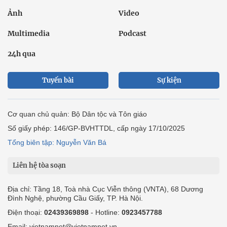
Ảnh
Video
Multimedia
Podcast
24h qua
Tuyến bài
Sự kiện
Cơ quan chủ quản: Bộ Dân tộc và Tôn giáo
Số giấy phép: 146/GP-BVHTTDL, cấp ngày 17/10/2025
Tổng biên tập: Nguyễn Văn Bá
Liên hệ tòa soạn
Địa chỉ: Tầng 18, Toà nhà Cục Viễn thông (VNTA), 68 Dương
Đình Nghệ, phường Cầu Giấy, TP. Hà Nội.
Điện thoại:
02439369898
- Hotline:
0923457788
Email: vietnamnet@vietnamnet.vn