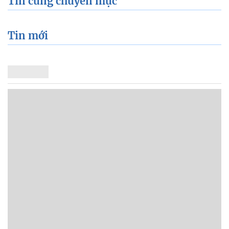
Tin cùng chuyên mục
Tin mới