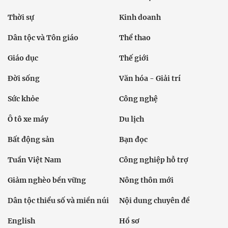
Thời sự
Kinh doanh
Dân tộc và Tôn giáo
Thể thao
Giáo dục
Thế giới
Đời sống
Văn hóa - Giải trí
Sức khỏe
Công nghệ
Ô tô xe máy
Du lịch
Bất động sản
Bạn đọc
Tuần Việt Nam
Công nghiệp hỗ trợ
Giảm nghèo bền vững
Nông thôn mới
Dân tộc thiểu số và miền núi
Nội dung chuyên đề
English
Hồ sơ