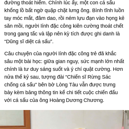
đường thoát hiểm. Chính lúc ấy, một con cá sấu
khổng lồ bất ngờ quặp chặt lưng ông. Bình tĩnh luồn
tay móc mắt, đâm dao, rồi ném lựu đạn vào họng kẻ
săn mồi, người lính đặc công kiên cường thoát chết
trong gang tấc và lập nên kỳ tích được ghi danh là
“Dũng sĩ diệt cá sấu”.
Câu chuyện của người lính đặc công trẻ đã khắc
sâu một bài học: giữa gian nguy, sức mạnh lớn nhất
chính là tư duy sáng suốt và ý chí quật cường. Hơn
nửa thế kỷ sau, tượng đài “Chiến sĩ Rừng Sác
chống cá sấu” bên bờ Lòng Tàu vẫn được trưng
bày kèm bảng thông tin kể chi tiết cuộc chiến đấu
với cá sấu của ông Hoàng Dương Chương.