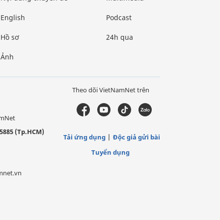
English
Podcast
Hồ sơ
24h qua
Ảnh
Theo dõi VietNamNet trên
amNet
5885 (Tp.HCM)
Tải ứng dụng
Độc giả gửi bài
Tuyển dụng
mnet.vn