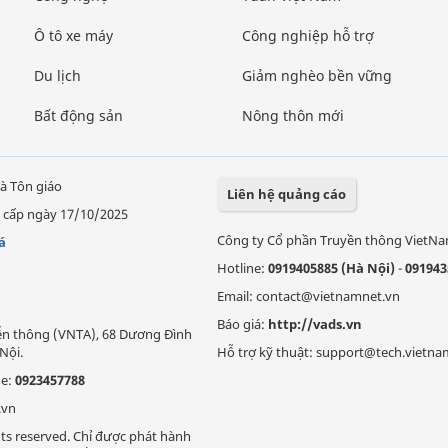
Ô tô xe máy
Công nghiệp hỗ trợ
Du lịch
Giảm nghèo bền vững
Bất động sản
Nông thôn mới
à Tôn giáo
Liên hệ quảng cáo
 cấp ngày 17/10/2025
Công ty Cổ phần Truyền thông VietN
á
Hotline:
0919405885 (Hà Nội)
-
091943
Email: contact@vietnamnet.vn
Báo giá:
http://vads.vn
Viễn thông (VNTA), 68 Dương Đình
Nội.
Hỗ trợ kỹ thuật: support@tech.vietna
ne:
0923457788
.vn
ts reserved. Chỉ được phát hành