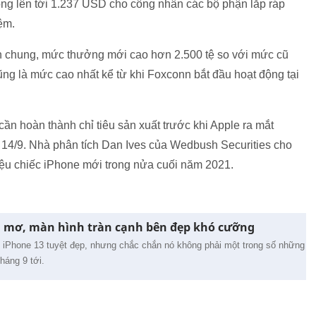
ng lên tới
1.237 USD
cho công nhân các bộ phận lắp ráp
ệm.
 chung, mức thưởng mới cao hơn 2.500 tệ so với mức cũ
ũng là mức cao nhất kể từ khi Foxconn bắt đầu hoạt động tại
cần hoàn thành chỉ tiêu sản xuất trước khi Apple ra mắt
 14/9. Nhà phân tích Dan Ives của Wedbush Securities cho
riệu chiếc iPhone mới trong nửa cuối năm 2021.
g mơ, màn hình tràn cạnh bên đẹp khó cưỡng
 iPhone 13 tuyệt đẹp, nhưng chắc chắn nó không phải một trong số những
háng 9 tới.