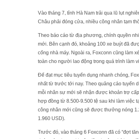
Vào tháng 7, tỉnh Hà Nam trải qua lũ lụt nghi
Châu phải đóng cửa, nhiều công nhân tạm thời
Theo báo cáo từ địa phương, chính quyền nhiề
mới. Bên cạnh đó, khoảng 100 xe buýt đã được
cổng nhà máy. Ngoài ra, Foxconn cũng làm xé
toàn cho người lao động trong quá trình làm v
Để đạt mục tiêu tuyển dụng nhanh chóng, Fo
nhất từ trước tới nay. Theo quảng cáo tuyển d
mỗi nhân sự mới sẽ nhận được khoản trợ cấp 2
hợp đồng từ 8.500-9.500 tệ sau khi làm việc t
công nhân mới cũng sẽ được thưởng nóng 1.20
1.960 USD
).
Trước đó, vào tháng 6 Foxconn đã có “đợt tăn