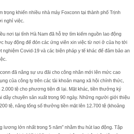
êm trọng khiến nhiều nhà máy Foxconn tại thành phố Trịnh
 nghỉ việc.
u nơi tại tỉnh Hà Nam đã hỗ trợ tìm kiếm nguồn lao động
 huy động để đón các ứng viên xin việc từ nơi ở của họ tới
t nghiệm Covid-19 và các biện pháp y tế khác để đảm bảo an
iệc.
xconn đã nâng sự ưu đãi cho công nhân mới lên mức cao
ụng của công ty trên các tài khoản mạng xã hội chính thức,
.000 tệ cho phương tiện đi lại. Mặt khác, tiền thưởng ký
ại dây chuyền sản xuất trong 90 ngày. Những người giới thiệu
0 tệ, nâng tổng số thưởng tiền mặt lên 12.700 tệ (khoảng
g lương lớn nhất trong 5 năm” nhằm thu hút lao động. Tập