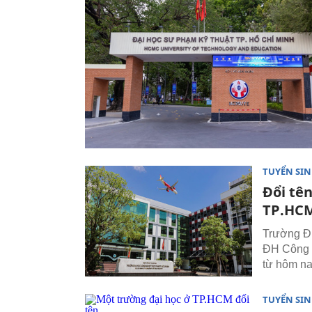
TUYỂN SI
Đổi tê
TP.HCM
Trường Đ
ĐH Công 
từ hôm na
TUYỂN SI