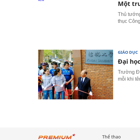
Một tr
Thủ tướng
thục Công
GIÁO DỤC
Đại họ
Trường ĐH
mỗi khi t
Thể thao