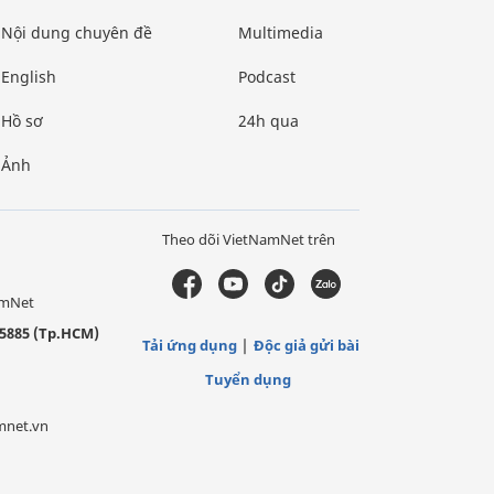
Nội dung chuyên đề
Multimedia
English
Podcast
Hồ sơ
24h qua
Ảnh
Theo dõi VietNamNet trên
amNet
5885 (Tp.HCM)
Tải ứng dụng
Độc giả gửi bài
Tuyển dụng
mnet.vn