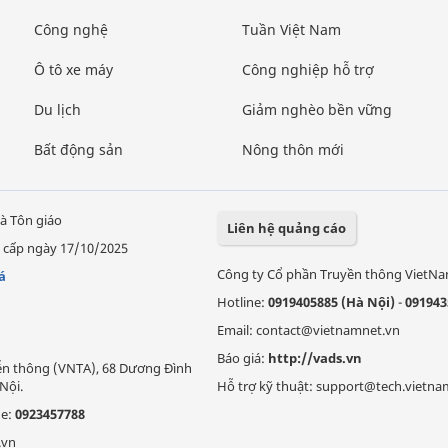
Công nghệ
Tuần Việt Nam
Ô tô xe máy
Công nghiệp hỗ trợ
Du lịch
Giảm nghèo bền vững
Bất động sản
Nông thôn mới
à Tôn giáo
Liên hệ quảng cáo
 cấp ngày 17/10/2025
Công ty Cổ phần Truyền thông VietN
á
Hotline:
0919405885 (Hà Nội)
-
091943
Email: contact@vietnamnet.vn
Báo giá:
http://vads.vn
Viễn thông (VNTA), 68 Dương Đình
Nội.
Hỗ trợ kỹ thuật: support@tech.vietna
ne:
0923457788
.vn