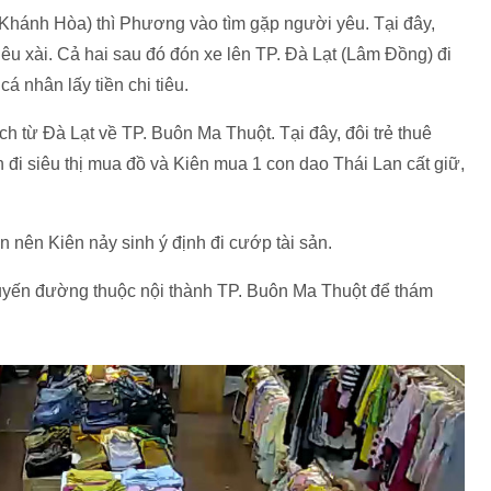
Khánh Hòa) thì Phương vào tìm gặp người yêu. Tại đây,
iêu xài. Cả hai sau đó đón xe lên TP. Đà Lạt (Lâm Đồng) đi
cá nhân lấy tiền chi tiêu.
h từ Đà Lạt về TP. Buôn Ma Thuột. Tại đây, đôi trẻ thuê
 đi siêu thị mua đồ và Kiên mua 1 con dao Thái Lan cất giữ,
án nên Kiên nảy sinh ý định đi cướp tài sản.
tuyến đường thuộc nội thành TP. Buôn Ma Thuột để thám