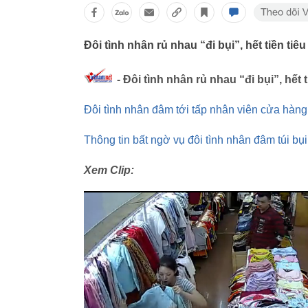
Đôi tình nhân rủ nhau “đi bụi”, hết tiền ti
- Đôi tình nhân rủ nhau “đi bụi”, hết 
Đôi tình nhân đâm tới tấp nhân viên cửa hàng
Thông tin bất ngờ vụ đôi tình nhân đâm túi bụ
Xem Clip: