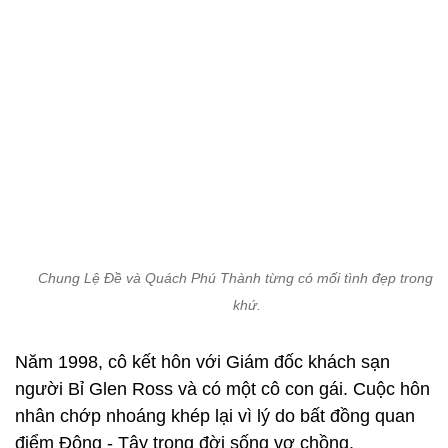
Chung Lệ Đề và Quách Phú Thành từng có mối tình đẹp trong q
khứ.
Năm 1998, cô kết hôn với Giám đốc khách sạn
người Bỉ Glen Ross và có một cô con gái. Cuộc hôn
nhân chớp nhoáng khép lại vì lý do bất đồng quan
điểm Đông - Tây trong đời sống vợ chồng.
5 năm sau, Lệ Đề bén duyên với nhà sản xuất âm
nhạc Nghiêm Chấn Tường. Cuộc hôn nhân kéo dài
8 năm với 2 cô con gái từng là ký ức đẹp của nữ
diễn viên song lại tiếp tục đi vào vết xe đổ. Sau này,
chính nữ diễn viên chia sẻ ông xã luôn cảm thấy áp