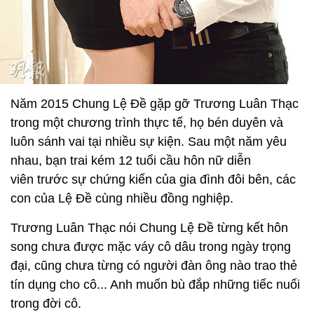
trong một chương trình thực tế, họ bén duyên và
luôn sánh vai tại nhiều sự kiện. Sau một năm yêu
nhau, bạn trai kém 12 tuổi cầu hôn nữ diễn
viên trước sự chứng kiến của gia đình đôi bên, các
con của Lệ Đề cùng nhiều đồng nghiệp.
Trương Luân Thạc nói Chung Lệ Đề từng kết hôn
song chưa được mặc váy cô dâu trong ngày trọng
đại, cũng chưa từng có người đàn ông nào trao thẻ
tín dụng cho cô... Anh muốn bù đắp những tiếc nuối
trong đời cô.
“Nhiều người nói tôi trở nên ngốc nghếch vì si tình.
Tôi không đần độn mà chỉ là tôn trọng tình yêu.
Những người chỉ trích tôi có thể vì họ không gặp
được tình yêu lớn trong đời. Họ thật đáng thương”,
nữ diễn viên đáp trả trước những lời chê bai khi cô