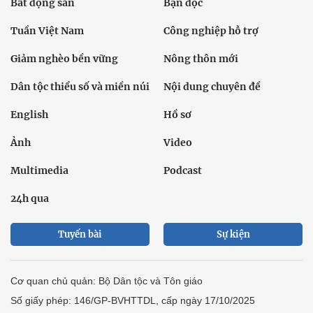
Bất động sản
Bạn đọc
Tuần Việt Nam
Công nghiệp hỗ trợ
Giảm nghèo bền vững
Nông thôn mới
Dân tộc thiểu số và miền núi
Nội dung chuyên đề
English
Hồ sơ
Ảnh
Video
Multimedia
Podcast
24h qua
Tuyến bài
Sự kiện
Cơ quan chủ quản: Bộ Dân tộc và Tôn giáo
Số giấy phép: 146/GP-BVHTTDL, cấp ngày 17/10/2025