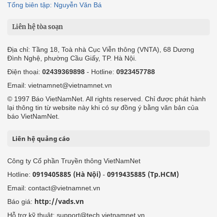
Tổng biên tập: Nguyễn Văn Bá
Liên hệ tòa soạn
Địa chỉ: Tầng 18, Toà nhà Cục Viễn thông (VNTA), 68 Dương
Đình Nghệ, phường Cầu Giấy, TP. Hà Nội.
Điện thoại:
02439369898
- Hotline:
0923457788
Email: vietnamnet@vietnamnet.vn
© 1997 Báo VietNamNet. All rights reserved. Chỉ được phát hành
lại thông tin từ website này khi có sự đồng ý bằng văn bản của
báo VietNamNet.
Liên hệ quảng cáo
Công ty Cổ phần Truyền thông VietNamNet
0919405885 (Hà Nội)
0919435885 (Tp.HCM)
Hotline:
-
Email: contact@vietnamnet.vn
http://vads.vn
Báo giá:
Hỗ trợ kỹ thuật: support@tech.vietnamnet.vn