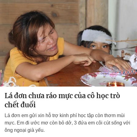
Lá đơn chưa ráo mực của cô học trò
chết đuối
Lá đơn em gửi xin hỗ trợ kinh phí học tập còn thơm mùi
mực. Em đi ước mơ còn bỏ dở, 3 đứa em côi cút sống với
ông ngoại già yếu.