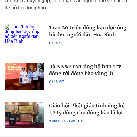
chung tay quyên góp, tiếp nhận các nguồn nhu yếu phẩm
để hỗ trợ đồng bào.
Trao 20 triệu đồng bạn đọc ủng
hộ đến người dân Hòa Bình
CHIA SẺ
Bộ NN&PTNT ủng hộ hơn 1 tỷ
đồng tới đồng bào vùng lũ
CHIA SẺ
Giáo hội Phật giáo tỉnh ủng hộ
1,2 tỷ đồng cho đồng bào lũ lụt
VĂN HÓA - GIẢI TRÍ