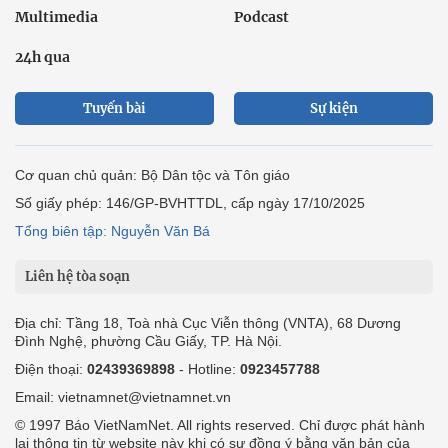
Multimedia
Podcast
24h qua
Tuyến bài
Sự kiện
Cơ quan chủ quản: Bộ Dân tộc và Tôn giáo
Số giấy phép: 146/GP-BVHTTDL, cấp ngày 17/10/2025
Tổng biên tập: Nguyễn Văn Bá
Liên hệ tòa soạn
Địa chỉ: Tầng 18, Toà nhà Cục Viễn thông (VNTA), 68 Dương
Đình Nghệ, phường Cầu Giấy, TP. Hà Nội.
Điện thoại:
02439369898
- Hotline:
0923457788
Email: vietnamnet@vietnamnet.vn
© 1997 Báo VietNamNet. All rights reserved. Chỉ được phát hành
lại thông tin từ website này khi có sự đồng ý bằng văn bản của