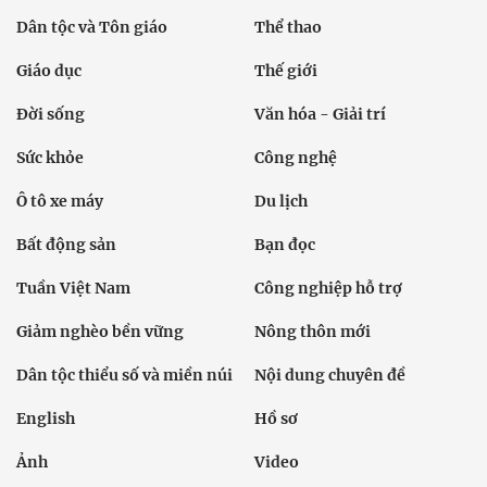
Dân tộc và Tôn giáo
Thể thao
Giáo dục
Thế giới
Đời sống
Văn hóa - Giải trí
Sức khỏe
Công nghệ
Ô tô xe máy
Du lịch
Bất động sản
Bạn đọc
Tuần Việt Nam
Công nghiệp hỗ trợ
Giảm nghèo bền vững
Nông thôn mới
Dân tộc thiểu số và miền núi
Nội dung chuyên đề
English
Hồ sơ
Ảnh
Video