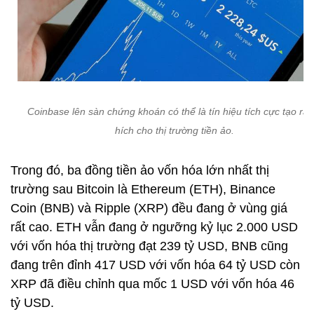
Coinbase lên sàn chứng khoán có thể là tín hiệu tích cực tạo ra 
hích cho thị trường tiền ảo.
Trong đó, ba đồng tiền ảo vốn hóa lớn nhất thị
trường sau Bitcoin là Ethereum (ETH), Binance
Coin (BNB) và Ripple (XRP) đều đang ở vùng giá
rất cao. ETH vẫn đang ở ngưỡng kỷ lục 2.000 USD
với vốn hóa thị trường đạt 239 tỷ USD, BNB cũng
đang trên đỉnh 417 USD với vốn hóa 64 tỷ USD còn
XRP đã điều chỉnh qua mốc 1 USD với vốn hóa 46
tỷ USD.