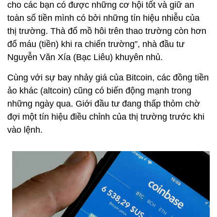
cho các bạn có được những cơ hội tốt và giữ an
toàn số tiền mình có bởi những tín hiệu nhiễu của
thị trường. Thà đổ mồ hôi trên thao trường còn hơn
đổ máu (tiền) khi ra chiến trường”, nhà đầu tư
Nguyễn Văn Xía (Bạc Liêu) khuyên nhủ.
Cùng với sự bay nhảy giá của Bitcoin, các đồng tiền
ảo khác (altcoin) cũng có biến động mạnh trong
những ngày qua. Giới đầu tư đang thấp thỏm chờ
đợi một tín hiệu điều chỉnh của thị trường trước khi
vào lệnh.