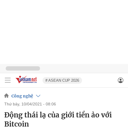
# ASEAN CUP 2026
Công nghệ
thứ bảy, 10/04/2021 - 08:06
Động thái lạ của giới tiền ảo với
Bitcoin