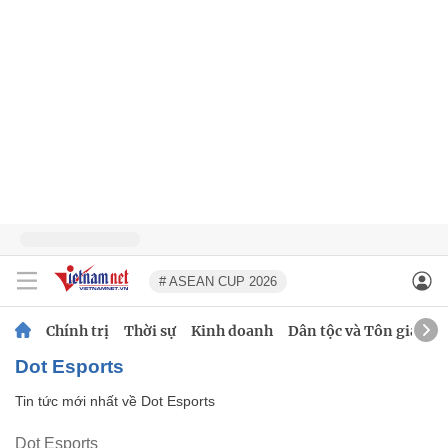
# ASEAN CUP 2026
Chính trị
Thời sự
Kinh doanh
Dân tộc và Tôn giáo
Dot Esports
Tin tức mới nhất về
Dot Esports
Dot Esports