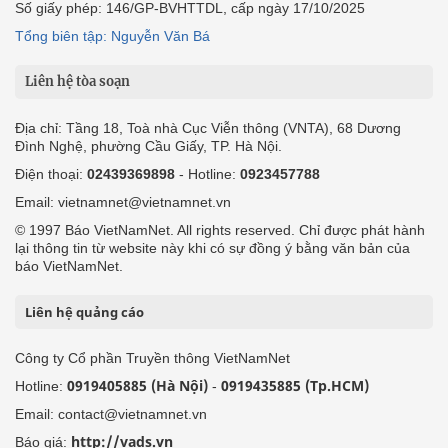
Số giấy phép: 146/GP-BVHTTDL, cấp ngày 17/10/2025
Tổng biên tập: Nguyễn Văn Bá
Liên hệ tòa soạn
Địa chỉ: Tầng 18, Toà nhà Cục Viễn thông (VNTA), 68 Dương
Đình Nghệ, phường Cầu Giấy, TP. Hà Nội.
Điện thoại:
02439369898
- Hotline:
0923457788
Email: vietnamnet@vietnamnet.vn
© 1997 Báo VietNamNet. All rights reserved. Chỉ được phát hành
lại thông tin từ website này khi có sự đồng ý bằng văn bản của
báo VietNamNet.
Liên hệ quảng cáo
Công ty Cổ phần Truyền thông VietNamNet
0919405885 (Hà Nội)
0919435885 (Tp.HCM)
Hotline:
-
Email: contact@vietnamnet.vn
http://vads.vn
Báo giá: