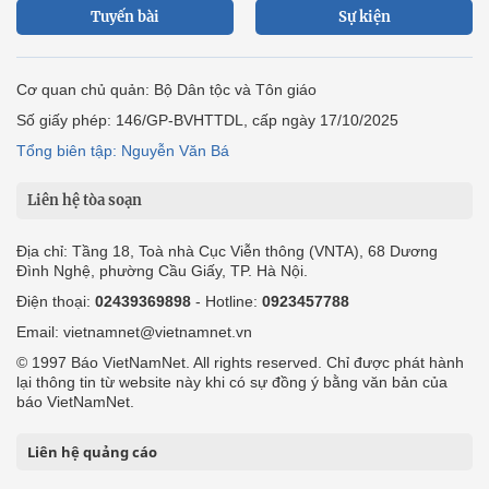
Tuyến bài
Sự kiện
Cơ quan chủ quản: Bộ Dân tộc và Tôn giáo
Số giấy phép: 146/GP-BVHTTDL, cấp ngày 17/10/2025
Tổng biên tập: Nguyễn Văn Bá
Liên hệ tòa soạn
Địa chỉ: Tầng 18, Toà nhà Cục Viễn thông (VNTA), 68 Dương
Đình Nghệ, phường Cầu Giấy, TP. Hà Nội.
Điện thoại:
02439369898
- Hotline:
0923457788
Email: vietnamnet@vietnamnet.vn
© 1997 Báo VietNamNet. All rights reserved. Chỉ được phát hành
lại thông tin từ website này khi có sự đồng ý bằng văn bản của
báo VietNamNet.
Liên hệ quảng cáo