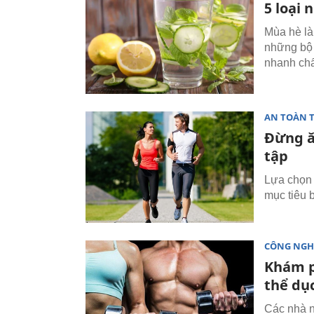
5 loại
Mùa hè là
những bộ 
nhanh chấ
AN TOÀN 
Đừng ă
tập
Lựa chọn 
mục tiêu b
CÔNG NGH
Khám p
thể dụ
Các nhà n