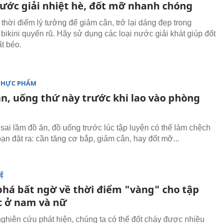
 nước giải nhiệt hè, đốt mỡ nhanh chóng
 thời điểm lý tưởng để giảm cân, trở lại dáng đẹp trong
bikini quyến rũ. Hãy sử dụng các loại nước giải khát giúp đốt
t béo.
THỰC PHẨM
n, uống thứ này trước khi lao vào phòng
sai lầm đồ ăn, đồ uống trước lúc tập luyện có thể làm chệch
ạn đặt ra: cần tăng cơ bắp, giảm cân, hay đốt mỡ...
Ệ
há bất ngờ về thời điểm "vàng" cho tập
c ở nam và nữ
ghiên cứu phát hiện, chúng ta có thể đốt cháy được nhiều