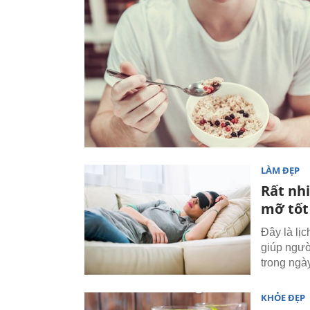
LÀM ĐẸP
Rất nh
mỡ tốt
Đây là lị
giúp ngườ
trong ngày
KHỎE ĐẸP