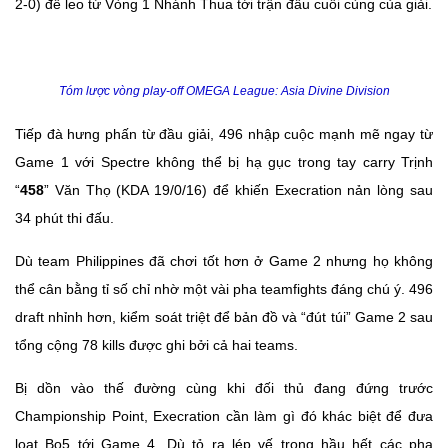
2-0) để leo từ Vòng 1 Nhánh Thua tới trận đấu cuối cùng của giải.
Tóm lược vòng play-off OMEGA League: Asia Divine Division
Tiếp đà hưng phấn từ đầu giải, 496 nhập cuộc mạnh mẽ ngay từ
Game 1 với Spectre không thể bị hạ gục trong tay carry Trịnh
“
458
” Văn Thọ (KDA 19/0/16) để khiến Execration nản lòng sau
34 phút thi đấu.
Dù team Philippines đã chơi tốt hơn ở Game 2 nhưng họ không
thể cân bằng tỉ số chỉ nhờ một vài pha teamfights đáng chú ý. 496
draft nhỉnh hơn, kiểm soát triệt để bản đồ và “đút túi” Game 2 sau
tổng cộng 78 kills được ghi bởi cả hai teams.
Bị dồn vào thế đường cùng khi đối thủ đang đứng trước
Championship Point, Execration cần làm gì đó khác biệt để đưa
loạt Bo5 tới Game 4. Dù tỏ ra lép vế trong hầu hết các pha