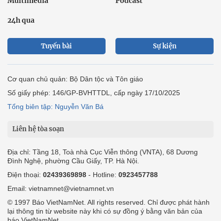
Multimedia
Podcast
24h qua
Tuyến bài
Sự kiện
Cơ quan chủ quản: Bộ Dân tộc và Tôn giáo
Số giấy phép: 146/GP-BVHTTDL, cấp ngày 17/10/2025
Tổng biên tập: Nguyễn Văn Bá
Liên hệ tòa soạn
Địa chỉ: Tầng 18, Toà nhà Cục Viễn thông (VNTA), 68 Dương
Đình Nghệ, phường Cầu Giấy, TP. Hà Nội.
Điện thoại:
02439369898
- Hotline:
0923457788
Email: vietnamnet@vietnamnet.vn
© 1997 Báo VietNamNet. All rights reserved. Chỉ được phát hành
lại thông tin từ website này khi có sự đồng ý bằng văn bản của
báo VietNamNet.