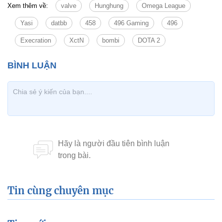
Xem thêm về:
valve
Hunghung
Omega League
Yasi
datbb
458
496 Gaming
496
Execration
XctN
bombi
DOTA 2
Tin cùng chuyên mục