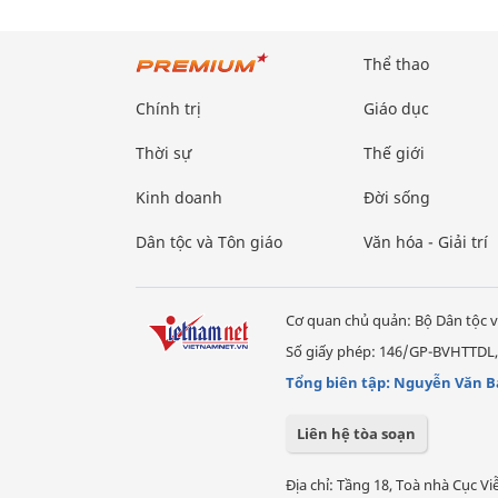
Thể thao
Chính trị
Giáo dục
Thời sự
Thế giới
Kinh doanh
Đời sống
Dân tộc và Tôn giáo
Văn hóa - Giải trí
Cơ quan chủ quản: Bộ Dân tộc v
Số giấy phép: 146/GP-BVHTTDL,
Tổng biên tập: Nguyễn Văn B
Liên hệ tòa soạn
Địa chỉ: Tầng 18, Toà nhà Cục 