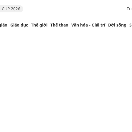
 CUP 2026
Tu
giáo
Giáo dục
Thế giới
Thể thao
Văn hóa - Giải trí
Đời sống
S