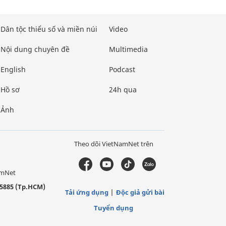
Dân tộc thiểu số và miền núi
Video
Nội dung chuyên đề
Multimedia
English
Podcast
Hồ sơ
24h qua
Ảnh
Theo dõi VietNamNet trên
amNet
5885 (Tp.HCM)
Tải ứng dụng
Độc giả gửi bài
Tuyển dụng