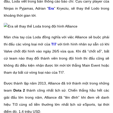
đấu, Loda viết trong bản thông cáo báo chí. Cựu carry player của
Ninjas in Pyjamas, Adrian "
Era
" Kryeziu, sẽ thay thế Lodo trong
khoảng thời gian tới.
Màn chia tay của Loda đồng nghĩa với việc Alliance sẽ buộc phải
thi đấu các vòng loại mở của
TI7
với tình hình nhân sự sẵn có khi
Valve chốt đội hình vào ngày 26/5 vừa qua. Khi đã “chốt sổ”, bất
cứ team nào thay đổi thành viên trong đội hình thi đấu cũng sẽ
không đủ điều kiện nhận được lời mời tới thẳng Main Event hoặc
tham dự bất cứ vòng loại nào của TI7.
Được thành lập năm 2013, Alliance đã trở thành một trong những
team
Dota 2
thành công nhất lịch sử. Chiến thắng hầu hết các
giải đấu lớn trong năm, Alliance đã “lên đỉnh” khi đem về danh
hiệu TI3 cùng số tiền thưởng lớn nhất lịch sử eSports, tại thời
điểm đó, 1,4 triệu USD.