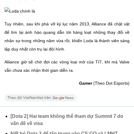
Tuy nhiên, sau khi phá vỡ kỷ lục năm 2013, Alliance đã chật vật
để tìm lại ánh hào quang dẫn tới hàng loạt những thay đổi về
nhân sự trong những năm vừa rồi, khiến Loda là thành viên sáng
lập duy nhất còn trụ lại đội hình.
Aliiance giờ sẽ chờ đợi các vòng loại mở của TI7, khi mà Valve
vẫn chưa xác nhận thời gian diễn ra.
Gamer
(Theo Dot Esports)
[Dota 2] Hai team không thể tham dự Summit 7 do
vấn đề về visa
NiP bỏ Dota 2 để tập trung vào CS:GO và LMHT