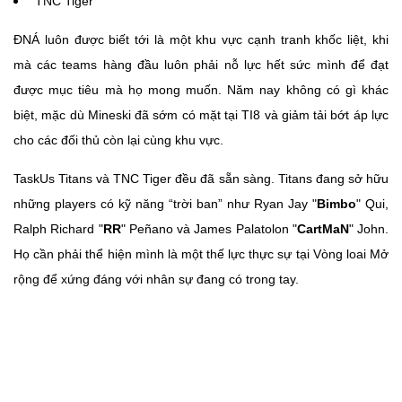
TNC Tiger
ĐNÁ luôn được biết tới là một khu vực cạnh tranh khốc liệt, khi
mà các teams hàng đầu luôn phải nỗ lực hết sức mình để đạt
được mục tiêu mà họ mong muốn. Năm nay không có gì khác
biệt, mặc dù Mineski đã sớm có mặt tại TI8 và giảm tải bớt áp lực
cho các đối thủ còn lại cùng khu vực.
TaskUs Titans và TNC Tiger đều đã sẵn sàng. Titans đang sở hữu
những players có kỹ năng “trời ban” như Ryan Jay "
Bimbo
" Qui,
Ralph Richard "
RR
" Peñano và James Palatolon "
CartMaN
" John.
Họ cần phải thể hiện mình là một thế lực thực sự tại Vòng loai Mở
rộng để xứng đáng với nhân sự đang có trong tay.