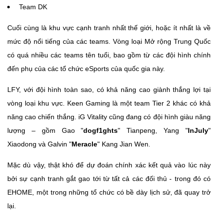
Team DK
Cuối cùng là khu vực cạnh tranh nhất thế giới, hoặc ít nhất là về
mức độ nổi tiếng của các teams. Vòng loại Mở rộng Trung Quốc
có quá nhiều các teams tên tuổi, bao gồm từ các đội hình chính
đến phụ của các tổ chức eSports của quốc gia này.
LFY, với đội hình toàn sao, có khả năng cao giành thắng lợi tại
vòng loại khu vực. Keen Gaming là một team Tier 2 khác có khả
năng cao chiến thắng. iG Vitality cũng đang có đội hình giàu năng
lượng – gồm Gao "
dogf1ghts
" Tianpeng, Yang "
InJuly
"
Xiaodong và Galvin "
Meracle
" Kang Jian Wen.
Mặc dù vậy, thật khó để dự đoán chính xác kết quả vào lúc này
bởi sự cạnh tranh gắt gao tới từ tất cả các đối thủ - trong đó có
EHOME, một trong những tổ chức có bề dày lịch sử, đã quay trở
lại.