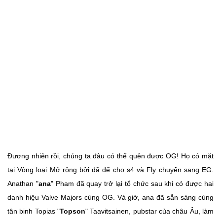
Đương nhiên rồi, chúng ta đâu có thể quên được OG! Họ có mặt
tại Vòng loại Mở rộng bởi đã để cho s4 và Fly chuyển sang EG.
Anathan "
ana
" Pham đã quay trở lại tổ chức sau khi có được hai
danh hiệu Valve Majors cùng OG. Và giờ, ana đã sẵn sàng cùng
tân binh Topias "
Topson
" Taavitsainen, pubstar của châu Âu, làm