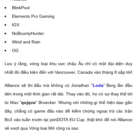
BlinkPool
Elements Pro Gaming
IGX
NoBountyHunter
Wind and Rain
OG
Lưu ý rằng, vòng loại khu vực châu Âu chỉ có một đại diện duy
nhất đủ điều kiện đến với Vancouver, Canada vào tháng 8 sắp tới!
Alliance sẽ thi đấu mà không có Jonathan "
Loda
" Berg lần đầu
tiên trong một thời gian rất dài. Thay vào đó, họ có sự thay thế tới
từ Max "
qojqva
" Broecker. Nhưng với những gì thể hiện dạo gần
đây, chẳng có game đấu nào để kiểm chứng ngoại trừ các trận
Bo3 vào tuần trước tại joinDOTA EU Cup, thật khó để nói Alliance
sẽ vượt qua Vòng loại Mở rộng ra sao.