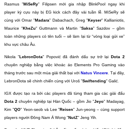
Rasmus "
MiSeRy
" Filipsen mới gia nhập BlinkPool ngay khi
player kỳ cựu này bị EG kick cách đây vài tuần lễ. MiSeRy sẽ
cùng với Omar "
Madara
" Dabachach, Greg "
Keyser
" Kallianiotis,
Maurice "
KheZu
" Guttmann và Martin "
Saksa
" Sazdov – gồm
toàn những players có tên tuổi – sẽ làm lại từ “vòng loại gửi xe”
khu vực châu Âu.
Nikola "
LebronDota
" Popović đã đánh dấu sự trở lại
Dota 2
chuyên nghiệp bằng việc khoác áo Elements Pro Gaming vào
tháng trước sau một mùa giải thất bại với
Natus Vincere
. Tại đây,
LebronDota sẽ chinh chiến cùng với Uroš "
Swiftending
" Galić.
IGX được tạo ra bởi các players đã từng tham gia các giải đấu
Dota 2
chuyên nghiệp tại Hàn Quốc – gồm Jio "
Jeyo
" Madayag,
Kim "
QO
" Yeon-seob và Lee "
Reisen
" Jun-yeong – cùng support
players người Đông Nam Á Wong "
NutZ
" Jeng Yih.