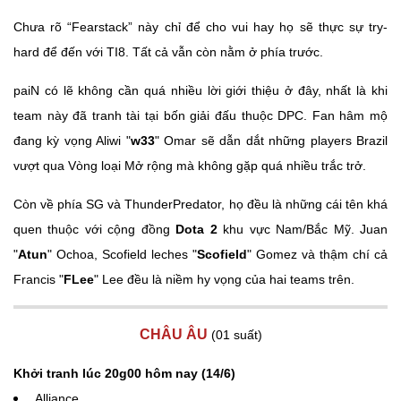
Chưa rõ “Fearstack” này chỉ để cho vui hay họ sẽ thực sự try-
hard để đến với TI8. Tất cả vẫn còn nằm ở phía trước.
paiN có lẽ không cần quá nhiều lời giới thiệu ở đây, nhất là khi
team này đã tranh tài tại bốn giải đấu thuộc DPC. Fan hâm mộ
đang kỳ vọng Aliwi "
w33
" Omar sẽ dẫn dắt những players Brazil
vượt qua Vòng loại Mở rộng mà không gặp quá nhiều trắc trở.
Còn về phía SG và ThunderPredator, họ đều là những cái tên khá
quen thuộc với cộng đồng
Dota 2
khu vực Nam/Bắc Mỹ. Juan
"
Atun
" Ochoa, Scofield leches "
Scofield
" Gomez và thậm chí cả
Francis "
FLee
" Lee đều là niềm hy vọng của hai teams trên.
CHÂU ÂU
(01 suất)
Khởi tranh lúc 20g00 hôm nay (14/6)
Alliance