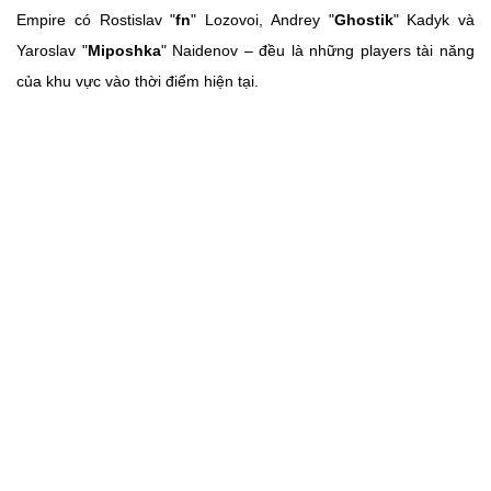
Empire có Rostislav "
fn
" Lozovoi, Andrey "
Ghostik
" Kadyk và
Yaroslav "
Miposhka
" Naidenov – đều là những players tài năng
của khu vực vào thời điểm hiện tại.