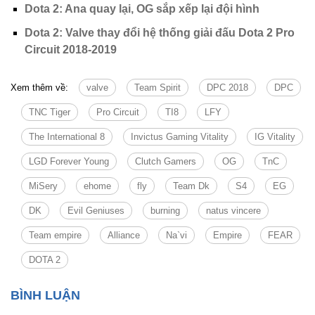
Dota 2: Ana quay lại, OG sắp xếp lại đội hình
Dota 2: Valve thay đổi hệ thống giải đấu Dota 2 Pro
Circuit 2018-2019
Xem thêm về:
valve
Team Spirit
DPC 2018
DPC
TNC Tiger
Pro Circuit
TI8
LFY
The International 8
Invictus Gaming Vitality
IG Vitality
LGD Forever Young
Clutch Gamers
OG
TnC
MiSery
ehome
fly
Team Dk
S4
EG
DK
Evil Geniuses
burning
natus vincere
Team empire
Alliance
Na`vi
Empire
FEAR
DOTA 2