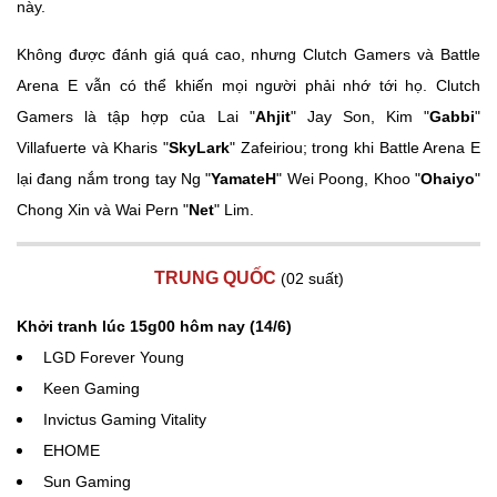
này.
Không được đánh giá quá cao, nhưng Clutch Gamers và Battle
Arena E vẫn có thể khiến mọi người phải nhớ tới họ. Clutch
Gamers là tập hợp của Lai "
Ahjit
" Jay Son, Kim "
Gabbi
"
Villafuerte và Kharis "
SkyLark
" Zafeiriou; trong khi Battle Arena E
lại đang nắm trong tay Ng "
YamateH
" Wei Poong, Khoo "
Ohaiyo
"
Chong Xin và Wai Pern "
Net
" Lim.
TRUNG QUỐC
(02 suất)
Khởi tranh lúc 15g00 hôm nay (14/6)
LGD Forever Young
Keen Gaming
Invictus Gaming Vitality
EHOME
Sun Gaming