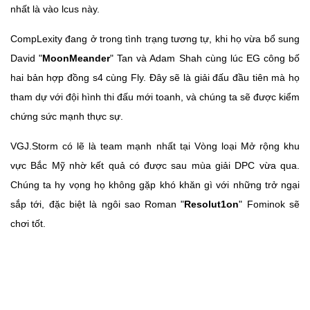
nhất là vào lcus này.
CompLexity đang ở trong tình trạng tương tự, khi họ vừa bổ sung
David "
MoonMeander
" Tan và Adam Shah cùng lúc EG công bố
hai bản hợp đồng s4 cùng Fly. Đây sẽ là giải đấu đầu tiên mà họ
tham dự với đội hình thi đấu mới toanh, và chúng ta sẽ được kiểm
chứng sức mạnh thực sự.
VGJ.Storm có lẽ là team mạnh nhất tại Vòng loại Mở rộng khu
vực Bắc Mỹ nhờ kết quả có được sau mùa giải DPC vừa qua.
Chúng ta hy vọng họ không gặp khó khăn gì với những trở ngại
sắp tới, đặc biệt là ngôi sao Roman "
Resolut1on
" Fominok sẽ
chơi tốt.