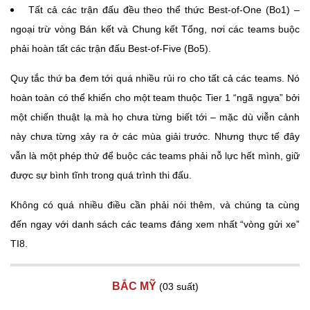
Tất cả các trận đấu đều theo thể thức Best-of-One (Bo1) –
ngoại trừ vòng Bán kết và Chung kết Tổng, nơi các teams buộc
phải hoàn tất các trận đấu Best-of-Five (Bo5).
Quy tắc thứ ba đem tới quá nhiều rủi ro cho tất cả các teams. Nó
hoàn toàn có thể khiến cho một team thuộc Tier 1 “ngã ngựa” bởi
một chiến thuật lạ mà họ chưa từng biết tới – mặc dù viễn cảnh
này chưa từng xảy ra ở các mùa giải trước. Nhưng thực tế đây
vẫn là một phép thử để buộc các teams phải nỗ lực hết mình, giữ
được sự bình tĩnh trong quá trình thi đấu.
Không có quá nhiều điều cần phải nói thêm, và chúng ta cùng
đến ngay với danh sách các teams đáng xem nhất “vòng gửi xe”
TI8.
BẮC MỸ
(03 suất)