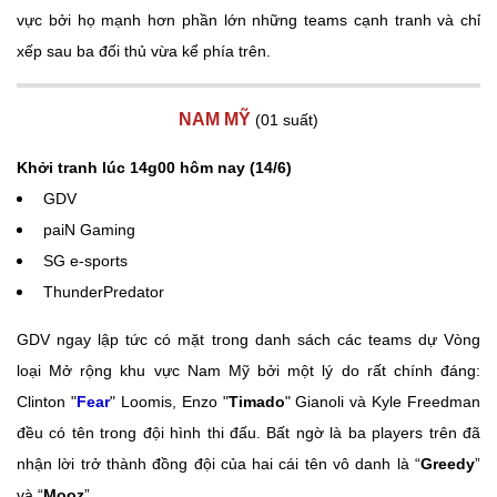
vực bởi họ mạnh hơn phần lớn những teams cạnh tranh và chỉ
xếp sau ba đối thủ vừa kể phía trên.
NAM MỸ
(01 suất)
Khởi tranh lúc 14g00 hôm nay (14/6)
GDV
paiN Gaming
SG e-sports
ThunderPredator
GDV ngay lập tức có mặt trong danh sách các teams dự Vòng
loại Mở rộng khu vực Nam Mỹ bởi một lý do rất chính đáng:
Clinton "
Fear
" Loomis, Enzo "
Timado
" Gianoli và Kyle Freedman
đều có tên trong đội hình thi đấu. Bất ngờ là ba players trên đã
nhận lời trở thành đồng đội của hai cái tên vô danh là “
Greedy
”
và “
Mooz
”.