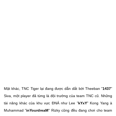
Mặt khác, TNC Tiger lại đang được dẫn dắt bởi Theeban "
1437
"
Siva, một player đã từng là đội trưởng của team TNC cũ. Những
tài năng khác của khu vực ĐNÁ như Lee "
kYxY
" Kong Yang à
Muhammad "
inYourdreaM
" Rizky cũng đều đang chơi cho team