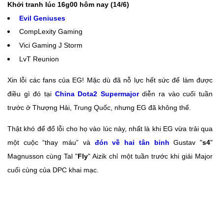
Khởi tranh lúc 16g00 hôm nay (14/6)
Evil Geniuses
CompLexity Gaming
Vici Gaming J Storm
LvT Reunion
Xin lỗi các fans của EG! Mặc dù đã nỗ lực hết sức để làm được
điều gì đó tại
China Dota2 Supermajor
diễn ra vào cuối tuần
trước ở Thượng Hải, Trung Quốc, nhưng EG đã không thể.
Thật khó để đổ lỗi cho họ vào lúc này, nhất là khi EG vừa trải qua
một cuộc “thay máu” và
đón về hai tân binh
Gustav "
s4
"
Magnusson cùng Tal "
Fly
" Aizik chỉ một tuần trước khi giải Major
cuối cùng của DPC khai mạc.