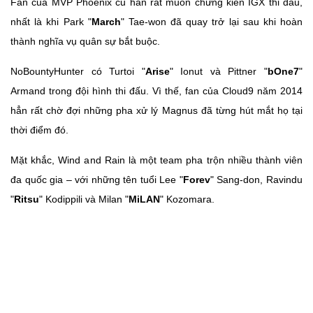
Fan của MVP Phoenix cũ hẳn rất muốn chứng kiến IGX thi đấu,
nhất là khi Park "
March
" Tae-won đã quay trở lại sau khi hoàn
thành nghĩa vụ quân sự bắt buộc.
NoBountyHunter có Turtoi "
Arise
" Ionut và Pittner "
bOne7
"
Armand trong đội hình thi đấu. Vì thế, fan của Cloud9 năm 2014
hẳn rất chờ đợi những pha xử lý Magnus đã từng hút mắt họ tại
thời điểm đó.
Mặt khắc, Wind and Rain là một team pha trộn nhiều thành viên
đa quốc gia – với những tên tuổi Lee "
Forev
" Sang-don, Ravindu
"
Ritsu
" Kodippili và Milan "
MiLAN
" Kozomara.