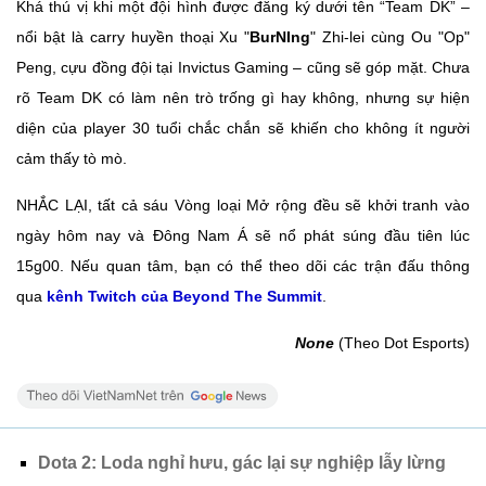
Khá thú vị khi một đội hình được đăng ký dưới tên “Team DK” –
nổi bật là carry huyền thoại Xu "
BurNIng
" Zhi-lei cùng Ou "Op"
Peng, cựu đồng đội tại Invictus Gaming – cũng sẽ góp mặt. Chưa
rõ Team DK có làm nên trò trống gì hay không, nhưng sự hiện
diện của player 30 tuổi chắc chắn sẽ khiến cho không ít người
cảm thấy tò mò.
NHẮC LẠI, tất cả sáu Vòng loại Mở rộng đều sẽ khởi tranh vào
ngày hôm nay và Đông Nam Á sẽ nổ phát súng đầu tiên lúc
15g00. Nếu quan tâm, bạn có thể theo dõi các trận đấu thông
qua
kênh Twitch của Beyond The Summit
.
None
(Theo Dot Esports)
Dota 2: Loda nghỉ hưu, gác lại sự nghiệp lẫy lừng